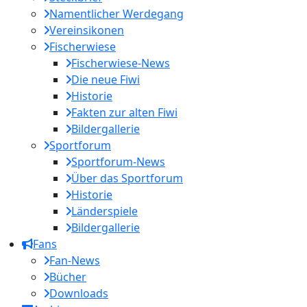
Namentlicher Werdegang
Vereinsikonen
Fischerwiese
Fischerwiese-News
Die neue Fiwi
Historie
Fakten zur alten Fiwi
Bildergallerie
Sportforum
Sportforum-News
Über das Sportforum
Historie
Länderspiele
Bildergallerie
Fans
Fan-News
Bücher
Downloads