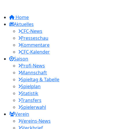
Home
Aktuelles
CFC-News
Presseschau
Kommentare
CFC-Kalender
Saison
Profi-News
Mannschaft
Spieltag & Tabelle
Spielplan
Statistik
Transfers
Spielerwahl
Verein
Vereins-News
Steckbrief