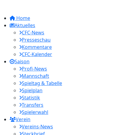
Home
Aktuelles
CFC-News
Presseschau
Kommentare
CFC-Kalender
Saison
Profi-News
Mannschaft
Spieltag & Tabelle
Spielplan
Statistik
Transfers
Spielerwahl
Verein
Vereins-News
Steckbrief