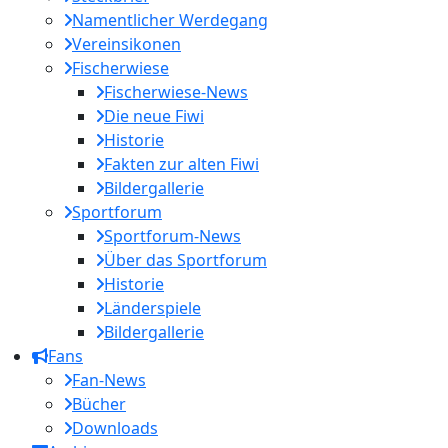
Namentlicher Werdegang
Vereinsikonen
Fischerwiese
Fischerwiese-News
Die neue Fiwi
Historie
Fakten zur alten Fiwi
Bildergallerie
Sportforum
Sportforum-News
Über das Sportforum
Historie
Länderspiele
Bildergallerie
Fans
Fan-News
Bücher
Downloads