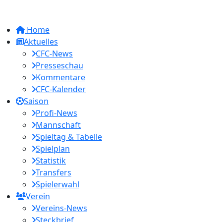
Home
Aktuelles
CFC-News
Presseschau
Kommentare
CFC-Kalender
Saison
Profi-News
Mannschaft
Spieltag & Tabelle
Spielplan
Statistik
Transfers
Spielerwahl
Verein
Vereins-News
Steckbrief