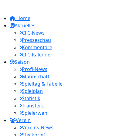
Home
Aktuelles
CFC-News
Presseschau
Kommentare
CFC-Kalender
Saison
Profi-News
Mannschaft
Spieltag & Tabelle
Spielplan
Statistik
Transfers
Spielerwahl
Verein
Vereins-News
Steckbrief