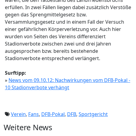
waren, die den Tatbestand des Landfriedensbruchs
erfüllen. In zwei Fällen liegen dabei zusätzlich Verstöße
gegen das Sprengmittelgesetz bzw.
Versammlungsgesetz und in einem Fall der Versuch
einer gefährlichen Körperverletzung vor. Auch hier
wurden von Seiten des Vereins differenziert
Stadionverbote zwischen zwei und drei Jahren
ausgesprochen bzw. bereits bestehende
Stadionverbote entsprechend verlängert.
Surftipp:
»
News vom 09.10.12: Nachwirkungen vom DFB-Pokal -
10 Stadionverbote verhängt
Verein
,
Fans
,
DFB-Pokal
,
DFB
,
Sportgericht
Weitere News