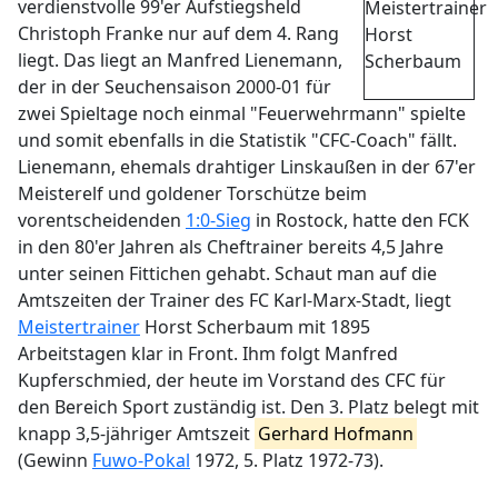
verdienstvolle 99'er Aufstiegsheld
Christoph Franke nur auf dem 4. Rang
liegt. Das liegt an Manfred Lienemann,
der in der Seuchensaison 2000-01 für
zwei Spieltage noch einmal "Feuerwehrmann" spielte
und somit ebenfalls in die Statistik "CFC-Coach" fällt.
Lienemann, ehemals drahtiger Linskaußen in der 67'er
Meisterelf und goldener Torschütze beim
vorentscheidenden
1:0-Sieg
in Rostock, hatte den FCK
in den 80'er Jahren als Cheftrainer bereits 4,5 Jahre
unter seinen Fittichen gehabt. Schaut man auf die
Amtszeiten der Trainer des FC Karl-Marx-Stadt, liegt
Meistertrainer
Horst Scherbaum mit 1895
Arbeitstagen klar in Front. Ihm folgt Manfred
Kupferschmied, der heute im Vorstand des CFC für
den Bereich Sport zuständig ist. Den 3. Platz belegt mit
knapp 3,5-jähriger Amtszeit
Gerhard Hofmann
(Gewinn
Fuwo-Pokal
1972, 5. Platz 1972-73).