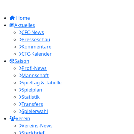
Home
Aktuelles
CFC-News
Presseschau
Kommentare
CFC-Kalender
Saison
Profi-News
Mannschaft
Spieltag & Tabelle
Spielplan
Statistik
Transfers
Spielerwahl
Verein
Vereins-News
Steckbrief