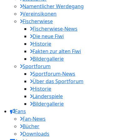
Namentlicher Werdegang
Vereinsikonen
Fischerwiese
Fischerwiese-News
Die neue Fiwi
Historie
Fakten zur alten Fiwi
Bildergallerie
Sportforum
Sportforum-News
Über das Sportforum
Historie
Länderspiele
Bildergallerie
Fans
Fan-News
Bücher
Downloads