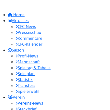
Home
Aktuelles
CFC-News
Presseschau
Kommentare
CFC-Kalender
Saison
Profi-News
Mannschaft
Spieltag & Tabelle
Spielplan
Statistik
Transfers
Spielerwahl
Verein
Vereins-News
Steckbrief