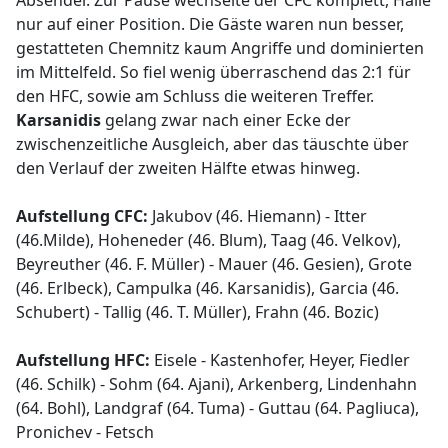
Absender. Zur Pause wechselte der CFC komplett, Halle
nur auf einer Position. Die Gäste waren nun besser,
gestatteten Chemnitz kaum Angriffe und dominierten
im Mittelfeld. So fiel wenig überraschend das 2:1 für
den HFC, sowie am Schluss die weiteren Treffer.
Karsanidis
gelang zwar nach einer Ecke der
zwischenzeitliche Ausgleich, aber das täuschte über
den Verlauf der zweiten Hälfte etwas hinweg.
Aufstellung CFC:
Jakubov (46. Hiemann) - Itter
(46.Milde), Hoheneder (46. Blum), Taag (46. Velkov),
Beyreuther (46. F. Müller) - Mauer (46. Gesien), Grote
(46. Erlbeck), Campulka (46. Karsanidis), Garcia (46.
Schubert) - Tallig (46. T. Müller), Frahn (46. Bozic)
Aufstellung HFC:
Eisele - Kastenhofer, Heyer, Fiedler
(46. Schilk) - Sohm (64. Ajani), Arkenberg, Lindenhahn
(64. Bohl), Landgraf (64. Tuma) - Guttau (64. Pagliuca),
Pronichev - Fetsch