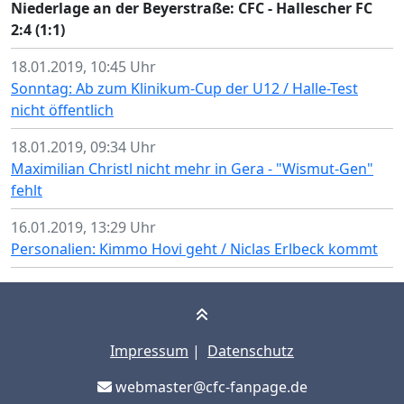
Niederlage an der Beyerstraße: CFC - Hallescher FC
2:4 (1:1)
18.01.2019, 10:45 Uhr
Sonntag: Ab zum Klinikum-Cup der U12 / Halle-Test
nicht öffentlich
18.01.2019, 09:34 Uhr
Maximilian Christl nicht mehr in Gera - "Wismut-Gen"
fehlt
16.01.2019, 13:29 Uhr
Personalien: Kimmo Hovi geht / Niclas Erlbeck kommt
Impressum
|
Datenschutz
webmaster@cfc-fanpage.de