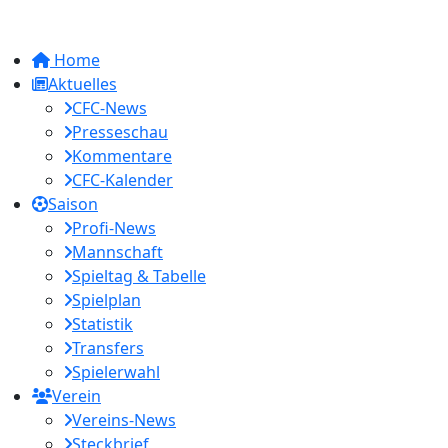
Home
Aktuelles
CFC-News
Presseschau
Kommentare
CFC-Kalender
Saison
Profi-News
Mannschaft
Spieltag & Tabelle
Spielplan
Statistik
Transfers
Spielerwahl
Verein
Vereins-News
Steckbrief