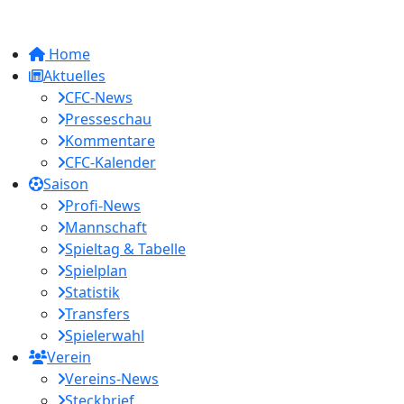
Home
Aktuelles
CFC-News
Presseschau
Kommentare
CFC-Kalender
Saison
Profi-News
Mannschaft
Spieltag & Tabelle
Spielplan
Statistik
Transfers
Spielerwahl
Verein
Vereins-News
Steckbrief