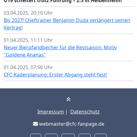
U19 scheitert trotz Führung – 2:5 in Heidenheim!
03.04.2025, 20:10 Uhr
Bis 2027! Cheftrainer Benjamin Duda verlängert seinen
Vertrag!
01.04.2025, 11:11 Uhr
Neuer Bierpfandbecher für die Restsaison: Motiv
"Goldene Ananas"
01.04.2025, 07:56 Uhr
CFC-Kaderplanung: Erster Abgang steht fest!
Impressum
|
Datenschutz
webmaster@cfc-fanpage.de