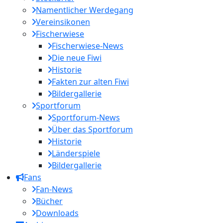
Namentlicher Werdegang
Vereinsikonen
Fischerwiese
Fischerwiese-News
Die neue Fiwi
Historie
Fakten zur alten Fiwi
Bildergallerie
Sportforum
Sportforum-News
Über das Sportforum
Historie
Länderspiele
Bildergallerie
Fans
Fan-News
Bücher
Downloads