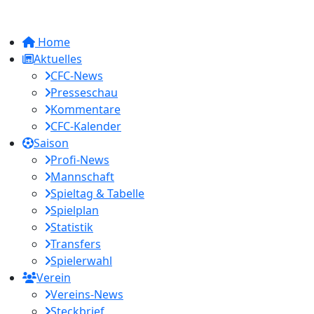
Home
Aktuelles
CFC-News
Presseschau
Kommentare
CFC-Kalender
Saison
Profi-News
Mannschaft
Spieltag & Tabelle
Spielplan
Statistik
Transfers
Spielerwahl
Verein
Vereins-News
Steckbrief