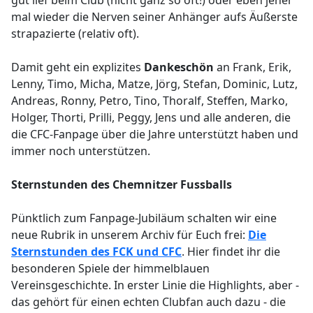
gut lief beim Club (nicht ganz so oft!) oder eben jener
mal wieder die Nerven seiner Anhänger aufs Äußerste
strapazierte (relativ oft).
Damit geht ein explizites
Dankeschön
an Frank, Erik,
Lenny, Timo, Micha, Matze, Jörg, Stefan, Dominic, Lutz,
Andreas, Ronny, Petro, Tino, Thoralf, Steffen, Marko,
Holger, Thorti, Prilli, Peggy, Jens und alle anderen, die
die CFC-Fanpage über die Jahre unterstützt haben und
immer noch unterstützen.
Sternstunden des Chemnitzer Fussballs
Pünktlich zum Fanpage-Jubiläum schalten wir eine
neue Rubrik in unserem Archiv für Euch frei:
Die
Sternstunden des FCK und CFC
. Hier findet ihr die
besonderen Spiele der himmelblauen
Vereinsgeschichte. In erster Linie die Highlights, aber -
das gehört für einen echten Clubfan auch dazu - die