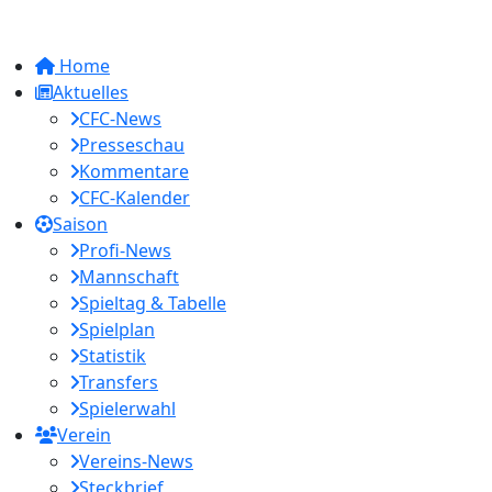
Home
Aktuelles
CFC-News
Presseschau
Kommentare
CFC-Kalender
Saison
Profi-News
Mannschaft
Spieltag & Tabelle
Spielplan
Statistik
Transfers
Spielerwahl
Verein
Vereins-News
Steckbrief