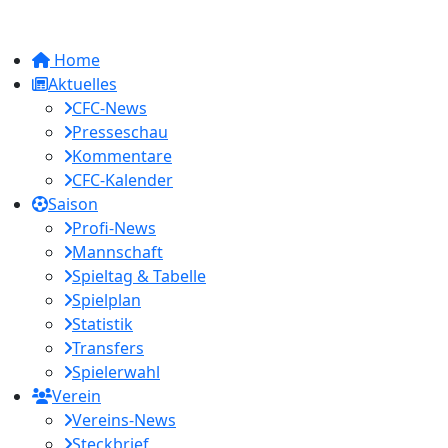
Home
Aktuelles
CFC-News
Presseschau
Kommentare
CFC-Kalender
Saison
Profi-News
Mannschaft
Spieltag & Tabelle
Spielplan
Statistik
Transfers
Spielerwahl
Verein
Vereins-News
Steckbrief