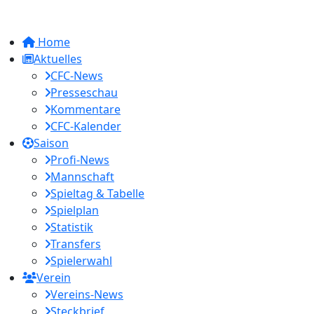
Home
Aktuelles
CFC-News
Presseschau
Kommentare
CFC-Kalender
Saison
Profi-News
Mannschaft
Spieltag & Tabelle
Spielplan
Statistik
Transfers
Spielerwahl
Verein
Vereins-News
Steckbrief