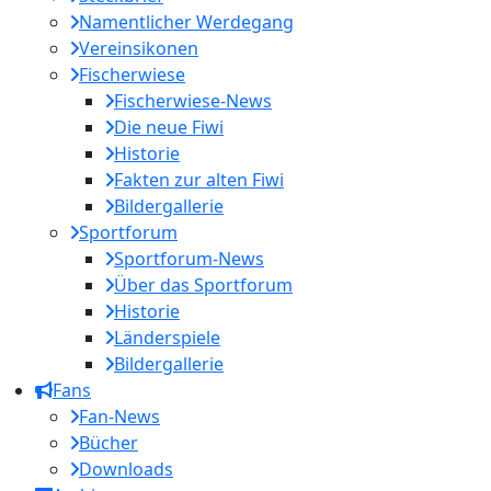
Namentlicher Werdegang
Vereinsikonen
Fischerwiese
Fischerwiese-News
Die neue Fiwi
Historie
Fakten zur alten Fiwi
Bildergallerie
Sportforum
Sportforum-News
Über das Sportforum
Historie
Länderspiele
Bildergallerie
Fans
Fan-News
Bücher
Downloads