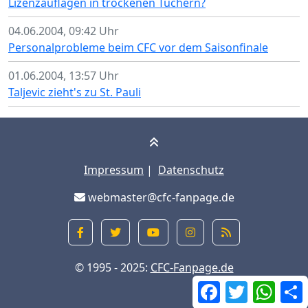
Lizenzauflagen in trockenen Tüchern?
04.06.2004, 09:42 Uhr
Personalprobleme beim CFC vor dem Saisonfinale
01.06.2004, 13:57 Uhr
Taljevic zieht's zu St. Pauli
Impressum
|
Datenschutz
webmaster@cfc-fanpage.de
© 1995 - 2025:
CFC-Fanpage.de
Facebook
Twitter
What