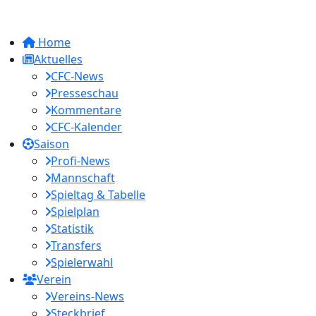
Home
Aktuelles
CFC-News
Presseschau
Kommentare
CFC-Kalender
Saison
Profi-News
Mannschaft
Spieltag & Tabelle
Spielplan
Statistik
Transfers
Spielerwahl
Verein
Vereins-News
Steckbrief