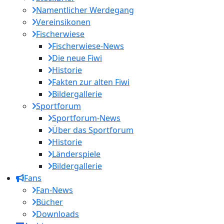
Namentlicher Werdegang
Vereinsikonen
Fischerwiese
Fischerwiese-News
Die neue Fiwi
Historie
Fakten zur alten Fiwi
Bildergallerie
Sportforum
Sportforum-News
Über das Sportforum
Historie
Länderspiele
Bildergallerie
Fans
Fan-News
Bücher
Downloads