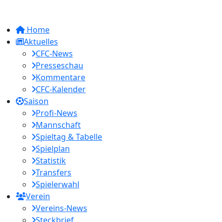
Home
Aktuelles
CFC-News
Presseschau
Kommentare
CFC-Kalender
Saison
Profi-News
Mannschaft
Spieltag & Tabelle
Spielplan
Statistik
Transfers
Spielerwahl
Verein
Vereins-News
Steckbrief