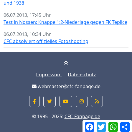
und 1938
06.07.2013, 17:45 Uhr
Test in Nossen: Knappe 1:2-Niederlage gegen FK Teplice
06.07.2013, 10:34 Uhr
CFC absolviert offizielles Fotoshooting
Impressum
|
Datenschutz
webmaster@cfc-fanpage.de
© 1995 - 2025:
CFC-Fanpage.de
Facebook
Twitter
What