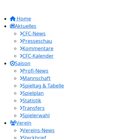
Home
Aktuelles
CFC-News
Presseschau
Kommentare
CFC-Kalender
Saison
Profi-News
Mannschaft
Spieltag & Tabelle
Spielplan
Statistik
Transfers
Spielerwahl
Verein
Vereins-News
Steckbrief