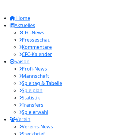
Home
Aktuelles
CFC-News
Presseschau
Kommentare
CFC-Kalender
Saison
Profi-News
Mannschaft
Spieltag & Tabelle
Spielplan
Statistik
Transfers
Spielerwahl
Verein
Vereins-News
Steckbrief