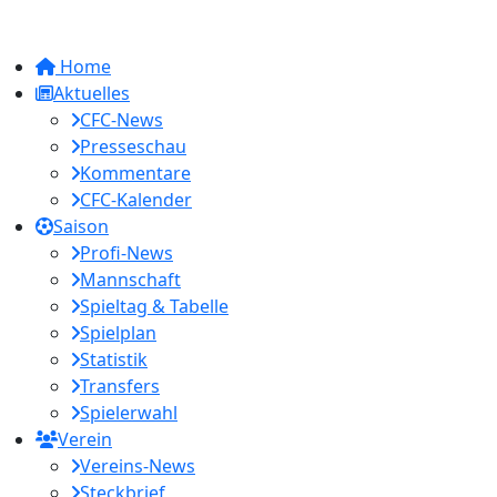
Home
Aktuelles
CFC-News
Presseschau
Kommentare
CFC-Kalender
Saison
Profi-News
Mannschaft
Spieltag & Tabelle
Spielplan
Statistik
Transfers
Spielerwahl
Verein
Vereins-News
Steckbrief