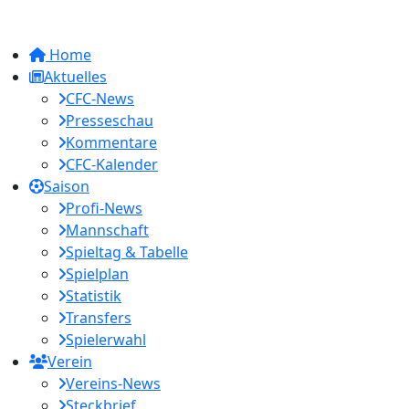
Home
Aktuelles
CFC-News
Presseschau
Kommentare
CFC-Kalender
Saison
Profi-News
Mannschaft
Spieltag & Tabelle
Spielplan
Statistik
Transfers
Spielerwahl
Verein
Vereins-News
Steckbrief