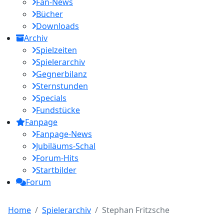
Fan-News
Bücher
Downloads
Archiv
Spielzeiten
Spielerarchiv
Gegnerbilanz
Sternstunden
Specials
Fundstücke
Fanpage
Fanpage-News
Jubiläums-Schal
Forum-Hits
Startbilder
Forum
Home
Spielerarchiv
Stephan Fritzsche