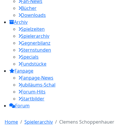
Fan-News
Bücher
Downloads
Archiv
Spielzeiten
Spielerarchiv
Gegnerbilanz
Sternstunden
Specials
Fundstücke
Fanpage
Fanpage-News
Jubiläums-Schal
Forum-Hits
Startbilder
Forum
Home
Spielerarchiv
Clemens Schoppenhauer