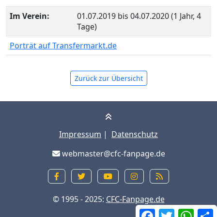
Im Verein:
01.07.2019 bis 04.07.2020 (1 Jahr, 4
Tage)
Porträt auf Transfermarkt.de
Zurück zur Übersicht
Impressum
|
Datenschutz
webmaster@cfc-fanpage.de
© 1995 - 2025:
CFC-Fanpage.de
Facebook
Twitter
What