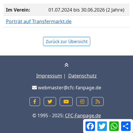
Im Verein:
01.07.2024 bis 30.06.2026 (2 Jahre)
Porträt auf Transfermarkt.de
Zurück zur Übersicht
Impressum
|
Datenschutz
webmaster@cfc-fanpage.de
© 1995 - 2025:
CFC-Fanpage.de
Facebook
Twitter
What