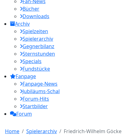
Fan-News
Bücher
Downloads
Archiv
Spielzeiten
Spielerarchiv
Gegnerbilanz
Sternstunden
Specials
Fundstücke
Fanpage
Fanpage-News
Jubiläums-Schal
Forum-Hits
Startbilder
Forum
Home
Spielerarchiv
Friedrich-Wilhelm Göcke