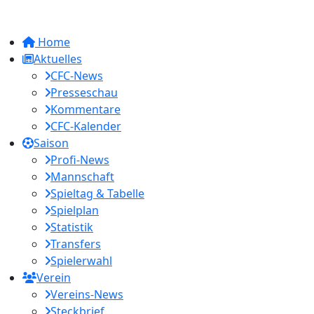
Home
Aktuelles
CFC-News
Presseschau
Kommentare
CFC-Kalender
Saison
Profi-News
Mannschaft
Spieltag & Tabelle
Spielplan
Statistik
Transfers
Spielerwahl
Verein
Vereins-News
Steckbrief