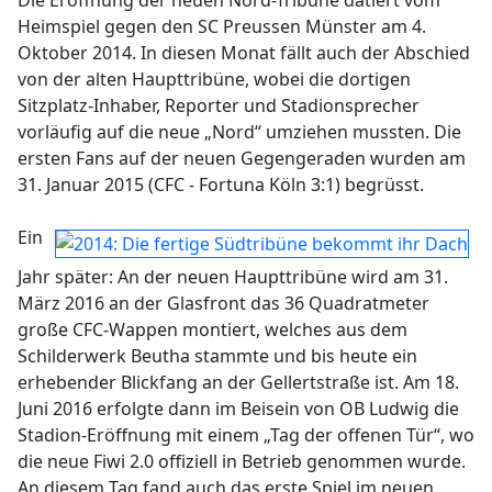
Die Eröffnung der neuen Nord-Tribüne datiert vom
Heimspiel gegen den SC Preussen Münster am 4.
Oktober 2014. In diesen Monat fällt auch der Abschied
von der alten Haupttribüne, wobei die dortigen
Sitzplatz-Inhaber, Reporter und Stadionsprecher
vorläufig auf die neue „Nord“ umziehen mussten. Die
ersten Fans auf der neuen Gegengeraden wurden am
31. Januar 2015 (CFC - Fortuna Köln 3:1) begrüsst.
Ein
Jahr später: An der neuen Haupttribüne wird am 31.
März 2016 an der Glasfront das 36 Quadratmeter
große CFC-Wappen montiert, welches aus dem
Schilderwerk Beutha stammte und bis heute ein
erhebender Blickfang an der Gellertstraße ist. Am 18.
Juni 2016 erfolgte dann im Beisein von OB Ludwig die
Stadion-Eröffnung mit einem „Tag der offenen Tür“, wo
die neue Fiwi 2.0 offiziell in Betrieb genommen wurde.
An diesem Tag fand auch das erste Spiel im neuen