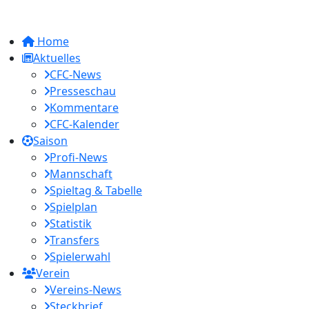
Home
Aktuelles
CFC-News
Presseschau
Kommentare
CFC-Kalender
Saison
Profi-News
Mannschaft
Spieltag & Tabelle
Spielplan
Statistik
Transfers
Spielerwahl
Verein
Vereins-News
Steckbrief