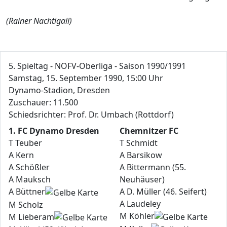
(Rainer Nachtigall)
5. Spieltag - NOFV-Oberliga - Saison 1990/1991
Samstag, 15. September 1990, 15:00 Uhr
Dynamo-Stadion, Dresden
Zuschauer: 11.500
Schiedsrichter: Prof. Dr. Umbach (Rottdorf)
1. FC Dynamo Dresden
Chemnitzer FC
T Teuber
T Schmidt
A Kern
A Barsikow
A Schößler
A Bittermann (55.
A Mauksch
Neuhäuser)
A Büttner
A D. Müller (46. Seifert)
A Laudeley
M Scholz
M Köhler
M Lieberam