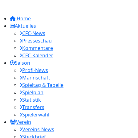
Home
Aktuelles
CFC-News
Presseschau
Kommentare
CFC-Kalender
Saison
Profi-News
Mannschaft
Spieltag & Tabelle
Spielplan
Statistik
Transfers
Spielerwahl
Verein
Vereins-News
Steckbrief