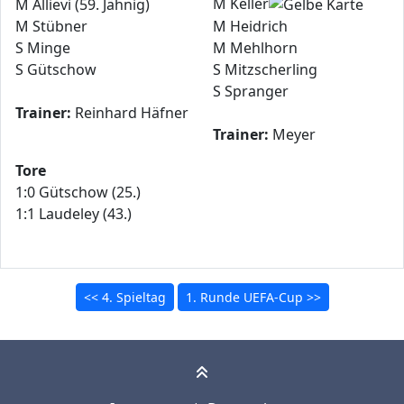
M Keller
M Allievi (59. Jähnig)
M Stübner
M Heidrich
S Minge
M Mehlhorn
S Gütschow
S Mitzscherling
S Spranger
Trainer:
Reinhard Häfner
Trainer:
Meyer
Tore
1:0 Gütschow (25.)
1:1 Laudeley (43.)
<< 4. Spieltag
1. Runde UEFA-Cup >>