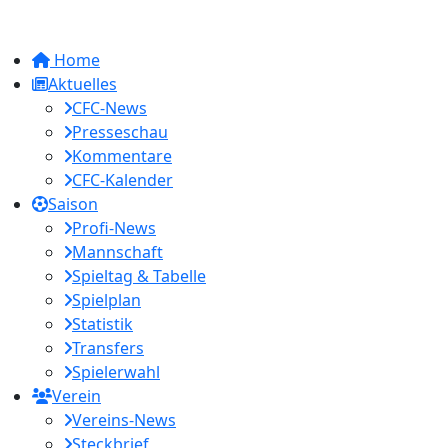
Home
Aktuelles
CFC-News
Presseschau
Kommentare
CFC-Kalender
Saison
Profi-News
Mannschaft
Spieltag & Tabelle
Spielplan
Statistik
Transfers
Spielerwahl
Verein
Vereins-News
Steckbrief