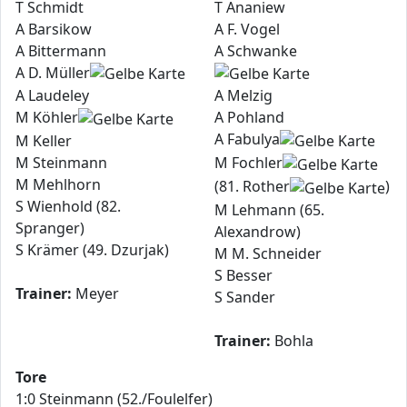
T Schmidt
T Ananiew
A Barsikow
A F. Vogel
A Bittermann
A Schwanke
A D. Müller
A Laudeley
A Melzig
M Köhler
A Pohland
A Fabulya
M Keller
M Steinmann
M Fochler
M Mehlhorn
(81. Rother
)
S Wienhold (82.
M Lehmann (65.
Spranger)
Alexandrow)
S Krämer (49. Dzurjak)
M M. Schneider
S Besser
Trainer:
Meyer
S Sander
Trainer:
Bohla
Tore
1:0 Steinmann (52./Foulelfer)