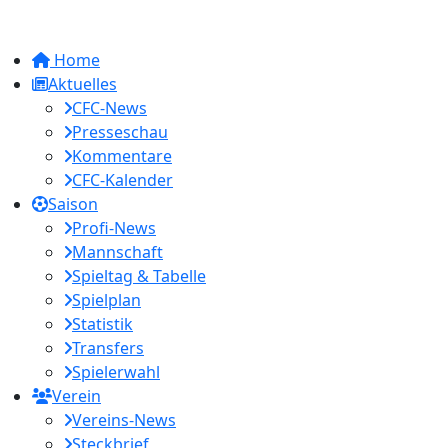
Home
Aktuelles
CFC-News
Presseschau
Kommentare
CFC-Kalender
Saison
Profi-News
Mannschaft
Spieltag & Tabelle
Spielplan
Statistik
Transfers
Spielerwahl
Verein
Vereins-News
Steckbrief