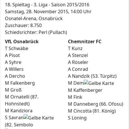
18. Spieltag - 3. Liga - Saison 2015/2016
Samstag, 28. November 2015, 14:00 Uhr
Osnatel-Arena, Osnabrück
Zuschauer: 8.750
Schiedsrichter: Perl (Pullach)
VfL Osnabrück
Chemnitzer FC
T Schwäbe
T Kunz
A Pisot
A Stenzel
A Syhre
A Röseler
A Willers
A Conrad
A Dercho
A Nandzik (53. Türpitz)
M Falkenberg
M Dem
M Groß
M Kaffenberger
M Ornatelli (87.
M Fink
Hohnstedt)
M Danneberg (66. Ofosu)
M Kandziora
M Cincotta (81. König)
S Savran
S Löning
(82. Sembolo