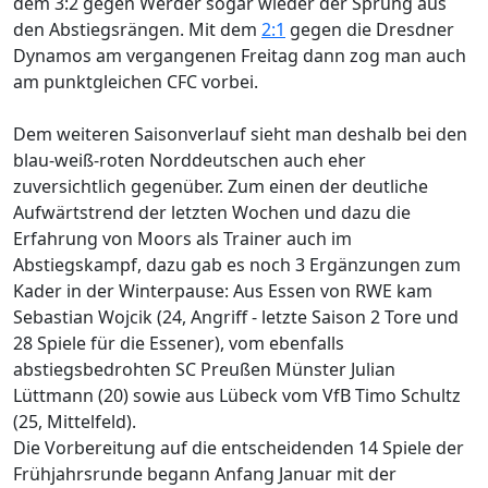
dem 3:2 gegen Werder sogar wieder der Sprung aus
den Abstiegsrängen. Mit dem
2:1
gegen die Dresdner
Dynamos am vergangenen Freitag dann zog man auch
am punktgleichen CFC vorbei.
Dem weiteren Saisonverlauf sieht man deshalb bei den
blau-weiß-roten Norddeutschen auch eher
zuversichtlich gegenüber. Zum einen der deutliche
Aufwärtstrend der letzten Wochen und dazu die
Erfahrung von Moors als Trainer auch im
Abstiegskampf, dazu gab es noch 3 Ergänzungen zum
Kader in der Winterpause: Aus Essen von RWE kam
Sebastian Wojcik (24, Angriff - letzte Saison 2 Tore und
28 Spiele für die Essener), vom ebenfalls
abstiegsbedrohten SC Preußen Münster Julian
Lüttmann (20) sowie aus Lübeck vom VfB Timo Schultz
(25, Mittelfeld).
Die Vorbereitung auf die entscheidenden 14 Spiele der
Frühjahrsrunde begann Anfang Januar mit der