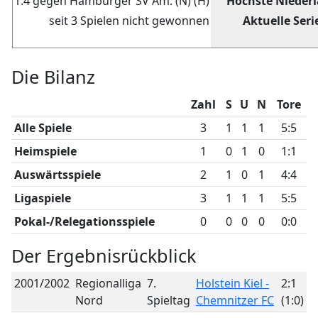
1:4 gegen Hamburger SV Am. (N) (H)
Höchste Nieder
seit 3 Spielen nicht gewonnen
Aktuelle Seri
Die Bilanz
Zahl
S
U
N
Tore
Alle Spiele
3
1
1
1
5:5
Heimspiele
1
0
1
0
1:1
Auswärtsspiele
2
1
0
1
4:4
Ligaspiele
3
1
1
1
5:5
Pokal-/Relegationsspiele
0
0
0
0
0:0
Der Ergebnisrückblick
2001/2002
Regionalliga
7.
Holstein Kiel -
2:1
Nord
Spieltag
Chemnitzer FC
(1:0)