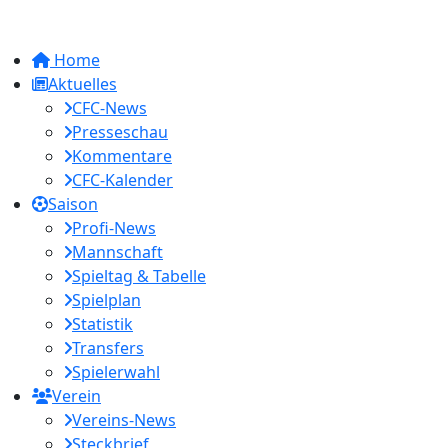
Home
Aktuelles
CFC-News
Presseschau
Kommentare
CFC-Kalender
Saison
Profi-News
Mannschaft
Spieltag & Tabelle
Spielplan
Statistik
Transfers
Spielerwahl
Verein
Vereins-News
Steckbrief