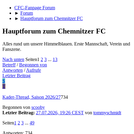
CFC-Fanpage Forum
►
Forum
►
Hauptforum zum Chemnitzer FC
Hauptforum zum Chemnitzer FC
Alles rund um unsere Himmelblauen. Erste Mannschaft, Verein und
Fanszene.
Nach unten
Seiten
1
2
3
...
13
Betreff
/
Begonnen von
Antworten
/
Aufrufe
Letzter Beitrag
S
T
Kader-Thread, Saison 2026/27
734
Begonnen von
scooby
Letzter Beitrag:
27.07.2026, 19:26 CEST
von
tommyschmidt
Seiten
1
2
3
...
49
Antworten: 734