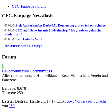
CFC-Fanpage Forum
CFC-Fanpage Newsflash
Ziel: Ausverkauftes Derby! Ab Donnerstag gibt es Schachtscheine!
05.08.
⚽
CFC rupft Schwäne mit 3:1-Heimsieg: "Ich glaub, es geht schon
04.08.
⚽
wieder los..."
Bezirksderby Vol.1
03.08.
⚽
Zur Startseite der CFC-Fanpage
Forum
J
Hauptforum zum Chemnitzer FC
Alles rund um unsere Himmelblauen. Erste Mannschaft, Verein und
Fanszene.
Beiträge: 8.678
Themen: 250
Letzter Beitrag:
Heute
um 17:17 CEST
Aw: Vorverkauf Schacht
von
JS9