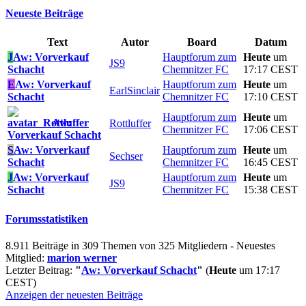
Neueste Beiträge
Text
Autor
Board
Datum
J
Aw: Vorverkauf
Hauptforum zum
Heute
um
JS9
Schacht
Chemnitzer FC
17:17 CEST
E
Aw: Vorverkauf
Hauptforum zum
Heute
um
EarlSinclair
Schacht
Chemnitzer FC
17:10 CEST
Hauptforum zum
Heute
um
Aw:
Rottluffer
Chemnitzer FC
17:06 CEST
Vorverkauf Schacht
S
Aw: Vorverkauf
Hauptforum zum
Heute
um
Sechser
Schacht
Chemnitzer FC
16:45 CEST
J
Aw: Vorverkauf
Hauptforum zum
Heute
um
JS9
Schacht
Chemnitzer FC
15:38 CEST
Forumsstatistiken
8.911 Beiträge in 309 Themen von 325 Mitgliedern - Neuestes
Mitglied:
marion werner
Letzter Beitrag:
"
Aw: Vorverkauf Schacht
"
(
Heute
um 17:17
CEST)
Anzeigen der neuesten Beiträge