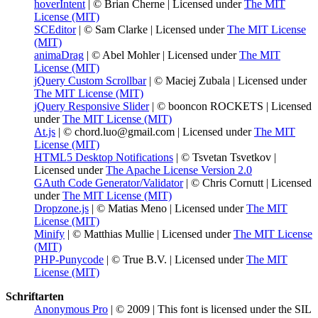
hoverIntent
| © Brian Cherne | Licensed under
The MIT
License (MIT)
SCEditor
| © Sam Clarke | Licensed under
The MIT License
(MIT)
animaDrag
| © Abel Mohler | Licensed under
The MIT
License (MIT)
jQuery Custom Scrollbar
| © Maciej Zubala | Licensed under
The MIT License (MIT)
jQuery Responsive Slider
| © booncon ROCKETS | Licensed
under
The MIT License (MIT)
At.js
| © chord.luo@gmail.com | Licensed under
The MIT
License (MIT)
HTML5 Desktop Notifications
| © Tsvetan Tsvetkov |
Licensed under
The Apache License Version 2.0
GAuth Code Generator/Validator
| © Chris Cornutt | Licensed
under
The MIT License (MIT)
Dropzone.js
| © Matias Meno | Licensed under
The MIT
License (MIT)
Minify
| © Matthias Mullie | Licensed under
The MIT License
(MIT)
PHP-Punycode
| © True B.V. | Licensed under
The MIT
License (MIT)
Schriftarten
Anonymous Pro
| © 2009 | This font is licensed under the SIL