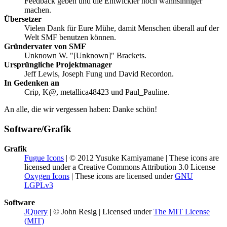
Feedback geben und die Entwickler noch wahnsinniger
machen.
Übersetzer
Vielen Dank für Eure Mühe, damit Menschen überall auf der
Welt SMF benutzen können.
Gründervater von SMF
Unknown W. "[Unknown]" Brackets.
Ursprüngliche Projektmanager
Jeff Lewis, Joseph Fung und David Recordon.
In Gedenken an
Crip, K@, metallica48423 und Paul_Pauline.
An alle, die wir vergessen haben: Danke schön!
Software/Grafik
Grafik
Fugue Icons
| © 2012 Yusuke Kamiyamane | These icons are
licensed under a Creative Commons Attribution 3.0 License
Oxygen Icons
| These icons are licensed under
GNU
LGPLv3
Software
JQuery
| © John Resig | Licensed under
The MIT License
(MIT)