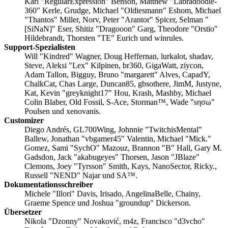
Karl "RegularExpression" Benson, Matthew "Labradoodle-
360" Kerle, Grudge, Michael "Oldiesmann" Eshom, Michael
"Thantos" Miller, Norv, Peter "Arantor" Spicer, Selman "
[SiNaN]" Eser, Shitiz "Dragooon" Garg, Theodore "Orstio"
Hildebrandt, Thorsten "TE" Eurich und winrules.
Support-Spezialisten
Will "Kindred" Wagner, Doug Heffernan, lurkalot, shadav,
Steve, Aleksi "Lex" Kilpinen, br360, GigaWatt, ziycon,
Adam Tallon, Bigguy, Bruno "margarett" Alves, CapadY,
ChalkCat, Chas Large, Duncan85, gbsothere, JimM, Justyne,
Kat, Kevin "greyknight17" Hou, Krash, Mashby, Michael
Colin Blaber, Old Fossil, S-Ace, Storman™, Wade "sησω"
Poulsen und xenovanis.
Customizer
Diego Andrés, GL700Wing, Johnnie "TwitchisMental"
Ballew, Jonathan "vbgamer45" Valentin, Michael "Mick."
Gomez, Sami "SychO" Mazouz, Brannon "B" Hall, Gary M.
Gadsdon, Jack "akabugeyes" Thorsen, Jason "JBlaze"
Clemons, Joey "Tyrsson" Smith, Kays, NanoSector, Ricky.,
Russell "NEND" Najar und SA™.
Dokumentationsschreiber
Michele "Illori" Davis, Irisado, AngelinaBelle, Chainy,
Graeme Spence und Joshua "groundup" Dickerson.
Übersetzer
Nikola "Dzonny" Novaković, m4z, Francisco "d3vcho"