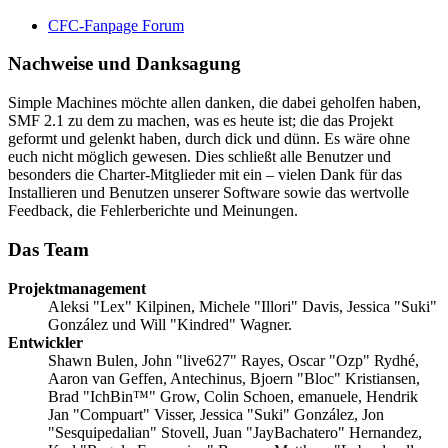
CFC-Fanpage Forum
Nachweise und Danksagung
Simple Machines möchte allen danken, die dabei geholfen haben,
SMF 2.1 zu dem zu machen, was es heute ist; die das Projekt
geformt und gelenkt haben, durch dick und dünn. Es wäre ohne
euch nicht möglich gewesen. Dies schließt alle Benutzer und
besonders die Charter-Mitglieder mit ein – vielen Dank für das
Installieren und Benutzen unserer Software sowie das wertvolle
Feedback, die Fehlerberichte und Meinungen.
Das Team
Projektmanagement
Aleksi "Lex" Kilpinen, Michele "Illori" Davis, Jessica "Suki"
González und Will "Kindred" Wagner.
Entwickler
Shawn Bulen, John "live627" Rayes, Oscar "Ozp" Rydhé,
Aaron van Geffen, Antechinus, Bjoern "Bloc" Kristiansen,
Brad "IchBin™" Grow, Colin Schoen, emanuele, Hendrik
Jan "Compuart" Visser, Jessica "Suki" González, Jon
"Sesquipedalian" Stovell, Juan "JayBachatero" Hernandez,