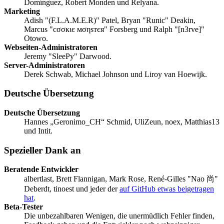
Domínguez, Robert Monden und Relyana.
Marketing
Adish "(F.L.A.M.E.R)" Patel, Bryan "Runic" Deakin,
Marcus "cσσкιє мσηѕтєя" Forsberg und Ralph "[n3rve]"
Otowo.
Webseiten-Administratoren
Jeremy "SleePy" Darwood.
Server-Administratoren
Derek Schwab, Michael Johnson und Liroy van Hoewijk.
Deutsche Übersetzung
Deutsche Übersetzung
Hannes „Geronimo_CH“ Schmid, UliZeun, noex, Matthias13
und Intit.
Spezieller Dank an
Beratende Entwickler
albertlast, Brett Flannigan, Mark Rose, René-Gilles "Nao 尚"
Deberdt, tinoest und jeder der
auf GitHub etwas beigetragen
hat
.
Beta-Tester
Die unbezahlbaren Wenigen, die unermüdlich Fehler finden,