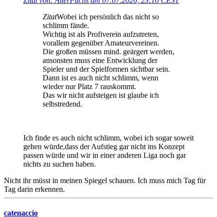
Zitat von: AlterFuchs am 07.07.2026, 23:10 CEST
Zitat
Wobei ich persönlich das nicht so
schlimm fände.
Wichtig ist als Profiverein aufzutreten,
vorallem gegenüber Amateurvereinen.
Die großen müssen mind. geärgert werden,
ansonsten muss eine Entwicklung der
Spieler und der Spielformen sichtbar sein.
Dann ist es auch nicht schlimm, wenn
wieder nur Platz 7 rauskommt.
Das wir nicht aufsteigen ist glaube ich
selbstredend.
Ich finde es auch nicht schlimm, wobei ich sogar soweit
gehen würde,dass der Aufstieg gar nicht ins Konzept
passen würde und wir in einer anderen Liga noch gar
nichts zu suchen haben.
Nicht ihr müsst in meinen Spiegel schauen. Ich muss mich Tag für
Tag darin erkennen.
catenaccio