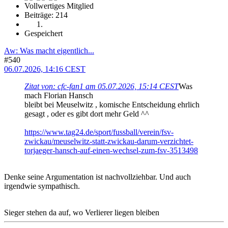
Vollwertiges Mitglied
Beiträge: 214
Gespeichert
Aw: Was macht eigentlich...
#540
06.07.2026, 14:16 CEST
Zitat von: cfc-fan1 am 05.07.2026, 15:14 CEST
Was
mach Florian Hansch
bleibt bei Meuselwitz , komische Entscheidung ehrlich
gesagt , oder es gibt dort mehr Geld ^^
https://www.tag24.de/sport/fussball/verein/fsv-
zwickau/meuselwitz-statt-zwickau-darum-verzichtet-
torjaeger-hansch-auf-einen-wechsel-zum-fsv-3513498
Denke seine Argumentation ist nachvollziehbar. Und auch
irgendwie sympathisch.
Sieger stehen da auf, wo Verlierer liegen bleiben