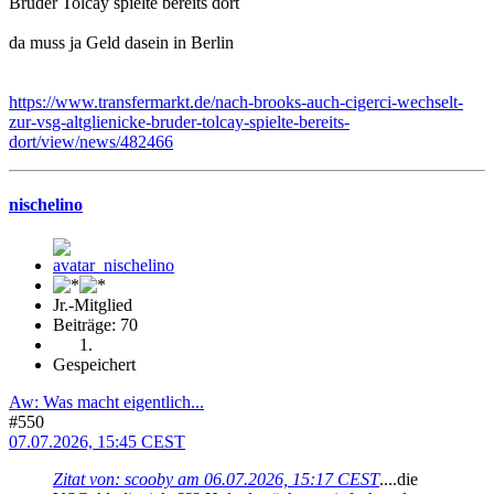
Bruder Tolcay spielte bereits dort
da muss ja Geld dasein in Berlin
https://www.transfermarkt.de/nach-brooks-auch-cigerci-wechselt-
zur-vsg-altglienicke-bruder-tolcay-spielte-bereits-
dort/view/news/482466
nischelino
Jr.-Mitglied
Beiträge: 70
Gespeichert
Aw: Was macht eigentlich...
#550
07.07.2026, 15:45 CEST
Zitat von: scooby am 06.07.2026, 15:17 CEST
....die