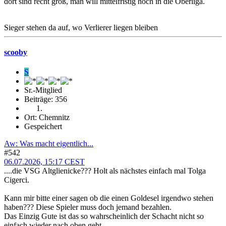
dort sind recht groß, man will mittelfristig hoch in die Oberliga.
Sieger stehen da auf, wo Verlierer liegen bleiben
scooby
S
Sr.-Mitglied
Beiträge: 356
Ort: Chemnitz
Gespeichert
Aw: Was macht eigentlich...
#542
06.07.2026, 15:17 CEST
....die VSG Altglienicke??? Holt als nächstes einfach mal Tolga
Cigerci.
Kann mir bitte einer sagen ob die einen Goldesel irgendwo stehen
haben??? Diese Spieler muss doch jemand bezahlen.
Das Einzig Gute ist das so wahrscheinlich der Schacht nicht so
einfach wieder nach oben geht.