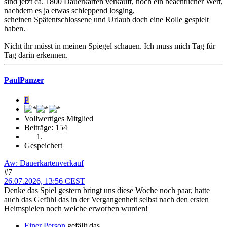
sind jetzt ca. 1800 Dauerkarten verkauft, noch ein beachtlicher Wert,
nachdem es ja etwas schleppend losging,
scheinen Spätentschlossene und Urlaub doch eine Rolle gespielt
haben.
Nicht ihr müsst in meinen Spiegel schauen. Ich muss mich Tag für
Tag darin erkennen.
PaulPanzer
P
Vollwertiges Mitglied
Beiträge: 154
Gespeichert
Aw: Dauerkartenverkauf
#7
26.07.2026, 13:56 CEST
Denke das Spiel gestern bringt uns diese Woche noch paar, hatte
auch das Gefühl das in der Vergangenheit selbst nach den ersten
Heimspielen noch welche erworben wurden!
Einer Person
gefällt das.