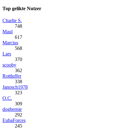
Top gelikte Nutzer
Charlie S.
748
Maul
617
Marcius
568
Lars
370
scooby
362
Rottluffer
338
Janosch1978
323
O.C.
309
dogbernie
292
EubaForces
245