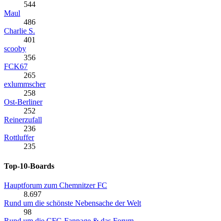
544
Maul
486
Charlie S.
401
scooby
356
FCK67
265
exlummscher
258
Ost-Berliner
252
Reinerzufall
236
Rottluffer
235
Top-10-Boards
Hauptforum zum Chemnitzer FC
8.697
Rund um die schönste Nebensache der Welt
98
Rund um die CFC-Fanpage & das Forum