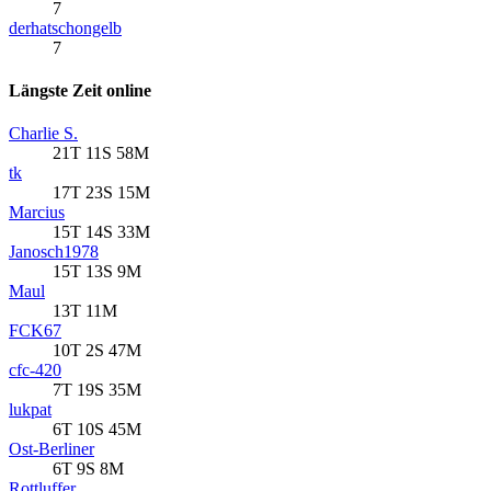
7
derhatschongelb
7
Längste Zeit online
Charlie S.
21T 11S 58M
tk
17T 23S 15M
Marcius
15T 14S 33M
Janosch1978
15T 13S 9M
Maul
13T 11M
FCK67
10T 2S 47M
cfc-420
7T 19S 35M
lukpat
6T 10S 45M
Ost-Berliner
6T 9S 8M
Rottluffer