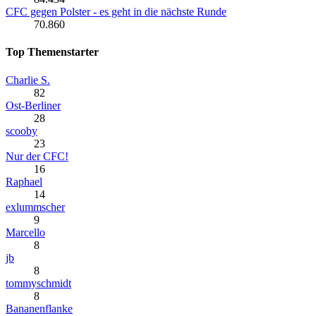
CFC gegen Polster - es geht in die nächste Runde
70.860
Top Themenstarter
Charlie S.
82
Ost-Berliner
28
scooby
23
Nur der CFC!
16
Raphael
14
exlummscher
9
Marcello
8
jb
8
tommyschmidt
8
Bananenflanke