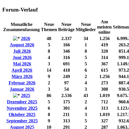
Forum-Verlauf
Am
Monatliche
Neue
Neue
Neue
meisten
Seitenau
Zusammenfassung
Themen
Beiträge
Mitglieder
online
2026
48
2.337
34
1.256
6.999
August 2026
5
166
1
419
263.
Juli 2026
8
346
8
320
851.
Juni 2026
4
316
5
314
999.
Mai 2026
3
691
5
367
1.149
April 2026
14
418
6
615
973.
März 2026
9
249
2
1.256
944.
Februar 2026
2
97
4
273
887.
Januar 2026
3
54
3
308
930.
2025
86
2.536
43
1.019
9.675
Dezember 2025
5
175
2
712
960.
November 2025
6
301
4
313
1.123
Oktober 2025
8
211
3
1.019
1.217
September 2025
9
313
5
327
932.
August 2025
10
291
2
287
1.063