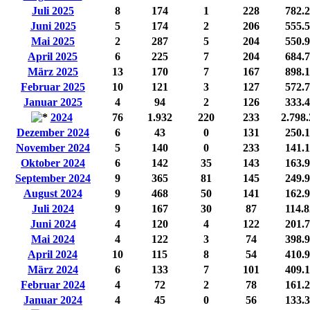
Juli 2025
8
174
1
228
782.
Juni 2025
5
174
2
206
555.
Mai 2025
2
287
5
204
550.
April 2025
6
225
7
204
684.
März 2025
13
170
7
167
898.
Februar 2025
10
121
3
127
572.
Januar 2025
4
94
2
126
333.
2024
76
1.932
220
233
2.798
Dezember 2024
6
43
0
131
250.
November 2024
5
140
0
233
141.
Oktober 2024
6
142
35
143
163.
September 2024
9
365
81
145
249.
August 2024
9
468
50
141
162.
Juli 2024
9
167
30
87
114.
Juni 2024
4
120
4
122
201.
Mai 2024
4
122
3
74
398.
April 2024
10
115
8
54
410.
März 2024
6
133
7
101
409.
Februar 2024
4
72
2
78
161.
Januar 2024
4
45
0
56
133.