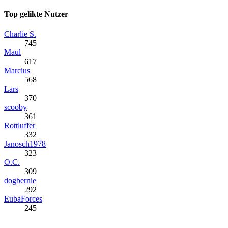
Top gelikte Nutzer
Charlie S.
745
Maul
617
Marcius
568
Lars
370
scooby
361
Rottluffer
332
Janosch1978
323
O.C.
309
dogbernie
292
EubaForces
245