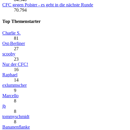
CFC gegen Polster - es geht in die nächste Runde
70.794
Top Themenstarter
Charlie S.
81
Ost-Berliner
27
scooby
23
Nur der CFC!
16
Raphael
14
exlummscher
9
Marcello
8
jb
8
tommyschmidt
8
Bananenflanke