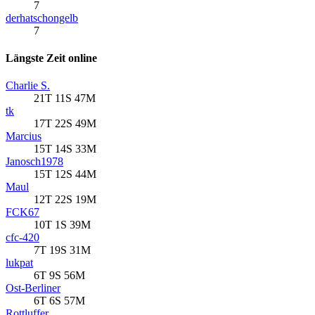
7
derhatschongelb
7
Längste Zeit online
Charlie S.
21T 11S 47M
tk
17T 22S 49M
Marcius
15T 14S 33M
Janosch1978
15T 12S 44M
Maul
12T 22S 19M
FCK67
10T 1S 39M
cfc-420
7T 19S 31M
lukpat
6T 9S 56M
Ost-Berliner
6T 6S 57M
Rottluffer