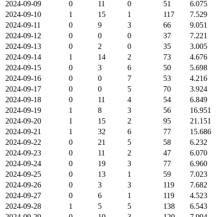
2024-09-09
0
11
0
51
6.075
2024-09-10
1
15
1
117
7.529
2024-09-11
0
9
3
66
9.051
2024-09-12
0
0
0
37
7.221
2024-09-13
0
2
0
35
3.005
2024-09-14
1
14
2
73
4.676
2024-09-15
0
3
6
50
5.698
2024-09-16
0
0
7
53
4.216
2024-09-17
0
0
5
70
3.924
2024-09-18
0
11
4
54
6.849
2024-09-19
1
8
3
56
16.951
2024-09-20
1
15
2
95
21.151
2024-09-21
1
32
6
77
15.686
2024-09-22
0
21
5
58
6.232
2024-09-23
0
11
2
47
6.070
2024-09-24
0
19
3
77
6.960
2024-09-25
0
13
1
59
7.023
2024-09-26
0
3
3
119
7.682
2024-09-27
0
6
1
119
4.523
2024-09-28
1
5
5
138
6.543
2024-09-29
0
10
3
120
7.994