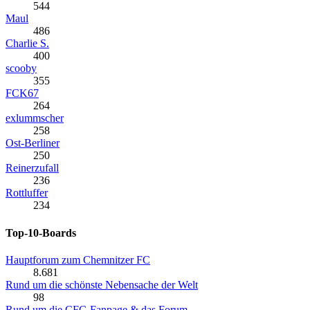
544
Maul
486
Charlie S.
400
scooby
355
FCK67
264
exlummscher
258
Ost-Berliner
250
Reinerzufall
236
Rottluffer
234
Top-10-Boards
Hauptforum zum Chemnitzer FC
8.681
Rund um die schönste Nebensache der Welt
98
Rund um die CFC-Fanpage & das Forum