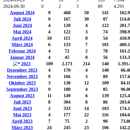
2024-09-30
0
2
3
89
4.291
August 2024
9
468
50
141
162.
Juli 2024
9
167
30
87
114.
Juni 2024
4
120
4
122
201.
Mai 2024
4
122
3
74
398.
April 2024
10
115
8
54
410.
März 2024
6
133
7
101
409.
Februar 2024
4
72
2
78
161.
Januar 2024
4
45
0
56
133.
2023
109
2.173
214
140
1.391
Dezember 2023
4
170
4
140
66.4
November 2023
9
166
3
89
157.
Oktober 2023
3
130
12
109
84.1
September 2023
9
180
4
85
96.0
August 2023
11
149
6
139
125.
Juli 2023
8
304
8
86
203.
Juni 2023
2
333
14
103
174.
Mai 2023
4
177
22
116
104.
April 2023
7
75
2
90
73.8
März 2023
24
245
23
106
142.