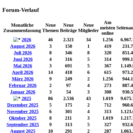
Forum-Verlauf
Am
Monatliche
Neue
Neue
Neue
meisten
Seitenau
Zusammenfassung
Themen
Beiträge
Mitglieder
online
2026
46
2.321
34
1.256
6.967
August 2026
3
150
1
419
231.
Juli 2026
8
346
8
320
851.
Juni 2026
4
316
5
314
999.
Mai 2026
3
691
5
367
1.149
April 2026
14
418
6
615
973.
März 2026
9
249
2
1.256
944.
Februar 2026
2
97
4
273
887.
Januar 2026
3
54
3
308
930.
2025
86
2.536
43
1.019
9.675
Dezember 2025
5
175
2
712
960.
November 2025
6
301
4
313
1.123
Oktober 2025
8
211
3
1.019
1.217
September 2025
9
313
5
327
932.
August 2025
10
291
2
287
1.063