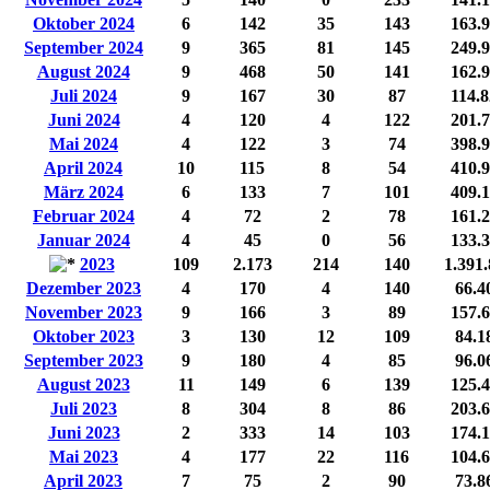
Oktober 2024
6
142
35
143
163.
September 2024
9
365
81
145
249.
August 2024
9
468
50
141
162.
Juli 2024
9
167
30
87
114.
Juni 2024
4
120
4
122
201.
Mai 2024
4
122
3
74
398.
April 2024
10
115
8
54
410.
März 2024
6
133
7
101
409.
Februar 2024
4
72
2
78
161.
Januar 2024
4
45
0
56
133.
2023
109
2.173
214
140
1.391
Dezember 2023
4
170
4
140
66.4
November 2023
9
166
3
89
157.
Oktober 2023
3
130
12
109
84.1
September 2023
9
180
4
85
96.0
August 2023
11
149
6
139
125.
Juli 2023
8
304
8
86
203.
Juni 2023
2
333
14
103
174.
Mai 2023
4
177
22
116
104.
April 2023
7
75
2
90
73.8