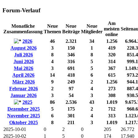
Forum-Verlauf
Am
Monatliche
Neue
Neue
Neue
meisten
Seitenau
Zusammenfassung
Themen
Beiträge
Mitglieder
online
2026
46
2.321
34
1.256
6.964
August 2026
3
150
1
419
228.
Juli 2026
8
346
8
320
851.
Juni 2026
4
316
5
314
999.
Mai 2026
3
691
5
367
1.149
April 2026
14
418
6
615
973.
März 2026
9
249
2
1.256
944.
Februar 2026
2
97
4
273
887.
Januar 2026
3
54
3
308
930.
2025
86
2.536
43
1.019
9.675
Dezember 2025
5
175
2
712
960.
November 2025
6
301
4
313
1.123
Oktober 2025
8
211
3
1.019
1.217
2025-10-01
0
2
0
205
26.772
2025-10-02
1
5
0
174
17.940