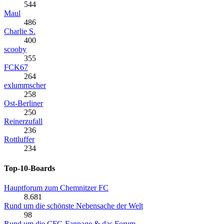
544
Maul
486
Charlie S.
400
scooby
355
FCK67
264
exlummscher
258
Ost-Berliner
250
Reinerzufall
236
Rottluffer
234
Top-10-Boards
Hauptforum zum Chemnitzer FC
8.681
Rund um die schönste Nebensache der Welt
98
Rund um die CFC-Fanpage & das Forum