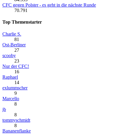
CFC gegen Polster - es geht in die nächste Runde
70.791
Top Themenstarter
Charlie S.
81
Ost-Berliner
27
scooby
23
Nur der CFC!
16
Raphael
14
exlummscher
9
Marcello
8
jb
8
tommyschmidt
8
Bananenflanke