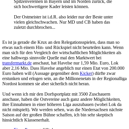
Spitzenvereinen in Bayern und im Norden zurück, die
sich hochwertigere Kader leisten können.
Der Ostmeister ist i.d.R. also leider nur der Beste unter
vielen gleichschwachen. Nur MD und CB haben das
zuletzt durchbrochen...
Es ist ja gerade die Krux an den Relegationsspielen, dass man so
etwas nach einem Hin- und Rückspiel nicht beurteilen kann. Wenn
man sich für den Vergleich der wirtschaftlichen Möglichkeiten als
eine halbwegs sinnvolle Quelle mal den Marktwert bei
transfermarkt.de
anschaut, hat Havelse nur 1,59 Mio. Euro, Lok
aber 2,16 Mio. Dass Havelse angeblich nur einen Etat von 200.000
Euro haben will (Aussage gegenüber dem
Kicker
) dürfte zwar
erstunken und erlogen sein, an die Millionenetats in der Regionalliga
Nordost kommen sie aber sicherlich nicht heran.
Und wenn ich mir den Dorfsportplatz mit 3500 Zuschauern
anschaue, haben die Ostvereine auch ganz andere Möglichkeiten,
ihre Einnahmen in einer höheren Liga auszubauen (wobei Lok da
nicht mitspielt). Wir werden sehen, was die Niedersachsen nächste
Saison auf der großen Bühne schaffen, ich bin sehr skeptisch
hinsichtlich Klassenerhalt.