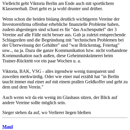
Vielleicht geht Viktoria Berlin am Ende auch mit sportlichem
Klassenerhalt. Dort geht es ja wohl drunter und drüber.
Wenn schon die beiden bislang deutlich wichtigeren Vereine der
Investorenfirma offenbar erhebliche finanzielle Probleme haben,
zudem abgestiegen sind schaut es für "das Aschenputtel" der 3
Vereine auf alle Fälle nicht besser aus. Gab ja zuletzt entsprechende
Schlagzeilen und die Begründung mit "technischen Problemen bei
der Überweisung der Gehälter" und "war Brückentag, Feiertag"
usw.., na ja. Dazu die ganze Kommunikation bzw. nicht vorhandene
Kommunikation nach außen, diese Geheimniskrämerei beim
Trainer-Rücktritt vor ein paar Wochen u. a.
Viktoria, BAK, VSG - alles irgendwie wenig transparent und
zuweilen merkwürdig. Oder wie einer mal erzählt hat "in Berlin
taucht immer mal einer auf mit einem prallen Geldkoffer und geht zu
dem und dem Verein."
Auch wenn wir da ein wenig im Glashaus sitzen, der Blick auf
andere Vereine sollte möglich sein.
Sieger stehen da auf, wo Verlierer liegen bleiben
Maul