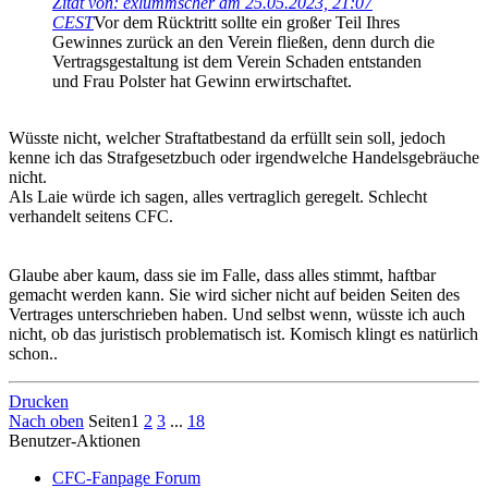
Zitat von: exlummscher am 25.05.2023, 21:07
CEST
Vor dem Rücktritt sollte ein großer Teil Ihres
Gewinnes zurück an den Verein fließen, denn durch die
Vertragsgestaltung ist dem Verein Schaden entstanden
und Frau Polster hat Gewinn erwirtschaftet.
Wüsste nicht, welcher Straftatbestand da erfüllt sein soll, jedoch
kenne ich das Strafgesetzbuch oder irgendwelche Handelsgebräuche
nicht.
Als Laie würde ich sagen, alles vertraglich geregelt. Schlecht
verhandelt seitens CFC.
Glaube aber kaum, dass sie im Falle, dass alles stimmt, haftbar
gemacht werden kann. Sie wird sicher nicht auf beiden Seiten des
Vertrages unterschrieben haben. Und selbst wenn, wüsste ich auch
nicht, ob das juristisch problematisch ist. Komisch klingt es natürlich
schon..
Drucken
Nach oben
Seiten
1
2
3
...
18
Benutzer-Aktionen
CFC-Fanpage Forum