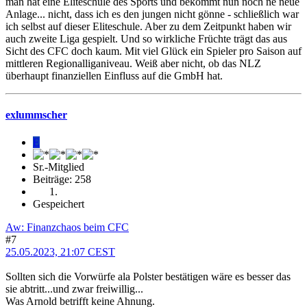
man hat eine Eliteschule des Sports und bekommt nun noch ne neue
Anlage... nicht, dass ich es den jungen nicht gönne - schließlich war
ich selbst auf dieser Eliteschule. Aber zu dem Zeitpunkt haben wir
auch zweite Liga gespielt. Und so wirkliche Früchte trägt das aus
Sicht des CFC doch kaum. Mit viel Glück ein Spieler pro Saison auf
mittleren Regionalliganiveau. Weiß aber nicht, ob das NLZ
überhaupt finanziellen Einfluss auf die GmbH hat.
exlummscher
E
Sr.-Mitglied
Beiträge: 258
Gespeichert
Aw: Finanzchaos beim CFC
#7
25.05.2023, 21:07 CEST
Sollten sich die Vorwürfe ala Polster bestätigen wäre es besser das
sie abtritt...und zwar freiwillig...
Was Arnold betrifft keine Ahnung.