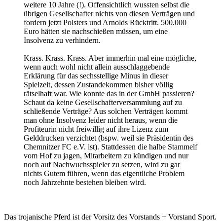
weitere 10 Jahre (!). Offensichtlich wussten selbst die
übrigen Gesellschafter nichts von diesen Verträgen und
fordern jetzt Polsters und Arnolds Rücktritt. 500.000
Euro hätten sie nachschießen müssen, um eine
Insolvenz zu verhindern.
Krass. Krass. Krass. Aber immerhin mal eine mögliche,
wenn auch wohl nicht allein ausschlaggebende
Erklärung für das sechsstellige Minus in dieser
Spielzeit, dessen Zustandekommen bisher völlig
rätselhaft war. Wie konnte das in der GmbH passieren?
Schaut da keine Gesellschafterversammlung auf zu
schließende Verträge? Aus solchen Verträgen kommt
man ohne Insolvenz leider nicht heraus, wenn die
Profiteurin nicht freiwillig auf ihre Lizenz zum
Gelddrucken verzichtet (bspw. weil sie Präsidentin des
Chemnitzer FC e.V. ist). Stattdessen die halbe Stammelf
vom Hof zu jagen, Mitarbeitern zu kündigen und nur
noch auf Nachwuchsspieler zu setzen, wird zu gar
nichts Gutem führen, wenn das eigentliche Problem
noch Jahrzehnte bestehen bleiben wird.
Das trojanische Pferd ist der Vorsitz des Vorstands + Vorstand Sport.