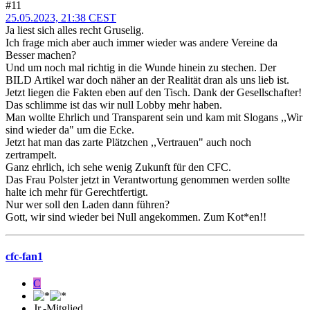
#11
25.05.2023, 21:38 CEST
Ja liest sich alles recht Gruselig.
Ich frage mich aber auch immer wieder was andere Vereine da
Besser machen?
Und um noch mal richtig in die Wunde hinein zu stechen. Der
BILD Artikel war doch näher an der Realität dran als uns lieb ist.
Jetzt liegen die Fakten eben auf den Tisch. Dank der Gesellschafter!
Das schlimme ist das wir null Lobby mehr haben.
Man wollte Ehrlich und Transparent sein und kam mit Slogans ,,Wir
sind wieder da" um die Ecke.
Jetzt hat man das zarte Plätzchen ,,Vertrauen" auch noch
zertrampelt.
Ganz ehrlich, ich sehe wenig Zukunft für den CFC.
Das Frau Polster jetzt in Verantwortung genommen werden sollte
halte ich mehr für Gerechtfertigt.
Nur wer soll den Laden dann führen?
Gott, wir sind wieder bei Null angekommen. Zum Kot*en!!
cfc-fan1
C
Jr.-Mitglied