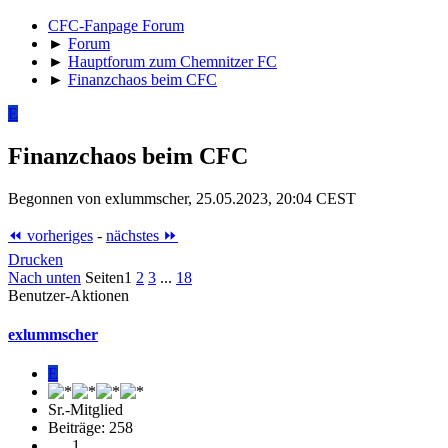
CFC-Fanpage Forum
►
Forum
►
Hauptforum zum Chemnitzer FC
►
Finanzchaos beim CFC
E
Finanzchaos beim CFC
Begonnen von exlummscher, 25.05.2023, 20:04 CEST
⏪ vorheriges
-
nächstes ⏩
Drucken
Nach unten
Seiten
1
2
3
...
18
Benutzer-Aktionen
exlummscher
E
Sr.-Mitglied
Beiträge: 258