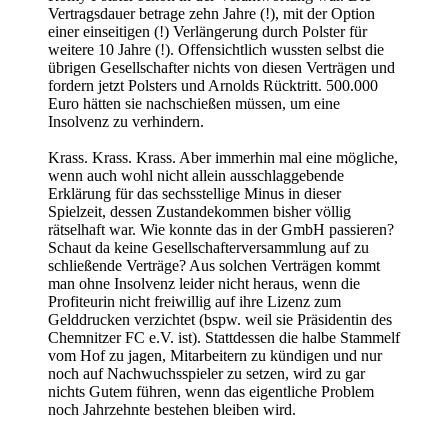
Vertragsdauer betrage zehn Jahre (!), mit der Option
einer einseitigen (!) Verlängerung durch Polster für
weitere 10 Jahre (!). Offensichtlich wussten selbst die
übrigen Gesellschafter nichts von diesen Verträgen und
fordern jetzt Polsters und Arnolds Rücktritt. 500.000
Euro hätten sie nachschießen müssen, um eine
Insolvenz zu verhindern.
Krass. Krass. Krass. Aber immerhin mal eine mögliche,
wenn auch wohl nicht allein ausschlaggebende
Erklärung für das sechsstellige Minus in dieser
Spielzeit, dessen Zustandekommen bisher völlig
rätselhaft war. Wie konnte das in der GmbH passieren?
Schaut da keine Gesellschafterversammlung auf zu
schließende Verträge? Aus solchen Verträgen kommt
man ohne Insolvenz leider nicht heraus, wenn die
Profiteurin nicht freiwillig auf ihre Lizenz zum
Gelddrucken verzichtet (bspw. weil sie Präsidentin des
Chemnitzer FC e.V. ist). Stattdessen die halbe Stammelf
vom Hof zu jagen, Mitarbeitern zu kündigen und nur
noch auf Nachwuchsspieler zu setzen, wird zu gar
nichts Gutem führen, wenn das eigentliche Problem
noch Jahrzehnte bestehen bleiben wird.