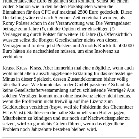
Hunderttausende Euro entgangen sein könnten. Selbst bei einem
vollen Stadion wie in den beiden Pokalspielen wären die
Einnahmen für den CFC auf maximal 2500 Euro gedeckelt. Diese
Deckelung wäre erst nach Siemons Zeit vereinbart worden, als
Romy Polster schon in der Verantwortung war. Die Vertragsdauer
betrage zehn Jahre (!), mit der Option einer einseitigen (!)
Verlängerung durch Polster für weitere 10 Jahre (!). Offensichtlich
wussten selbst die übrigen Gesellschafter nichts von diesen
Verträgen und fordern jetzt Polsters und Arnolds Rücktritt. 500.000
Euro hätten sie nachschießen müssen, um eine Insolvenz zu
verhindern.
Krass. Krass. Krass. Aber immerhin mal eine mögliche, wenn auch
wohl nicht allein ausschlaggebende Erklärung für das sechsstellige
Minus in dieser Spielzeit, dessen Zustandekommen bisher völlig
rätselhaft war. Wie konnte das in der GmbH passieren? Schaut da
keine Gesellschafterversammlung auf zu schließende Verträge? Aus
solchen Verträgen kommt man ohne Insolvenz leider nicht heraus,
wenn die Profiteurin nicht freiwillig auf ihre Lizenz zum
Gelddrucken verzichtet (bspw. weil sie Präsidentin des Chemnitzer
FC e.V. ist). Stattdessen die halbe Stammelf vom Hof zu jagen,
Mitarbeitern zu kündigen und nur noch auf Nachwuchsspieler zu
setzen, wird zu gar nichts Gutem führen, wenn das eigentliche
Problem noch Jahrzehnte bestehen bleiben wird.