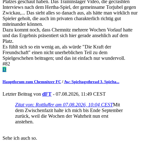
Platzes geschaut haben. Das Traininslager Video, die gecrashten
Interviews nach dem Hertha-Spiel, der gemeinsame Torjubel gegen
Zwickau,... Das sieht alles so danach aus, als hätte man wirklich nur
Spieler geholt, die auch im privaten charakterlich richtig gut
miteinander können.
Dazu kommt noch, dass Chemnitz mehrere Wochen Vorlauf hatte
und das Ergebnis präsentiert sich hier gerade ansehlich auf dem
Platz.
Es fühlt sich so ein wenig an, als würde "Die Kraft der
Freundschaft" einen nicht unerheblichen Teil zu dem
Spielgeschehen beitragen; und das ist einfach nur wundervoll.
#82
D
Hauptforum zum Chemnitzer FC
/
Aw: Spieltagsthread 3. Spielta...
Letzter Beitrag von
dFT
- 07.08.2026, 11:49 CEST
Zitat von: Rottluffer am 07.08.2026, 10:04 CEST
Mit
dem Zwischenfazit halte ich mich bis Ende September
zurück, weil die Wochen der Wahrheit nun erst
anstehen.
Sehe ich auch so.