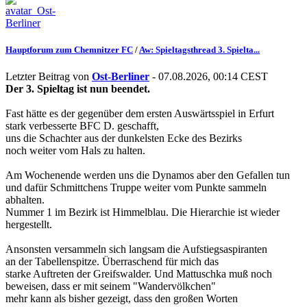
Hauptforum zum Chemnitzer FC
/
Aw: Spieltagsthread 3. Spielta...
Letzter Beitrag von
Ost-Berliner
- 07.08.2026, 00:14 CEST
Der 3. Spieltag ist nun beendet.
Fast hätte es der gegenüber dem ersten Auswärtsspiel in Erfurt
stark verbesserte BFC D. geschafft,
uns die Schachter aus der dunkelsten Ecke des Bezirks
noch weiter vom Hals zu halten.
Am Wochenende werden uns die Dynamos aber den Gefallen tun
und dafür Schmittchens Truppe weiter vom Punkte sammeln
abhalten.
Nummer 1 im Bezirk ist Himmelblau. Die Hierarchie ist wieder
hergestellt.
Ansonsten versammeln sich langsam die Aufstiegsaspiranten
an der Tabellenspitze. Überraschend für mich das
starke Auftreten der Greifswalder. Und Mattuschka muß noch
beweisen, dass er mit seinem "Wandervölkchen"
mehr kann als bisher gezeigt, dass den großen Worten