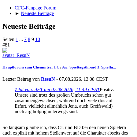
CFC-Fanpage Forum
►
Neueste Beiträge
Neueste Beiträge
Seiten
1
...
7
8
9
10
#81
Hauptforum zum Chemnitzer FC
/
Aw: Spieltagsthread 3. Spielta...
Letzter Beitrag von
ResuN
- 07.08.2026, 13:08 CEST
Zitat von: dFT am 07.08.2026, 11:49 CEST
Positiv:
Unsere sind trotz des großen Umbruchs schon gut
zusammengewachsen, während doch viele (bis auf
Erfurt, vielleicht allmählich Jena, auch Greifswald)
noch arg holprig unterwegs sind.
So langsam glaube ich, dass CL und BD bei den neuen Spielern
auch explizit mit hohem Stellenwert auf die Charakter abseits des