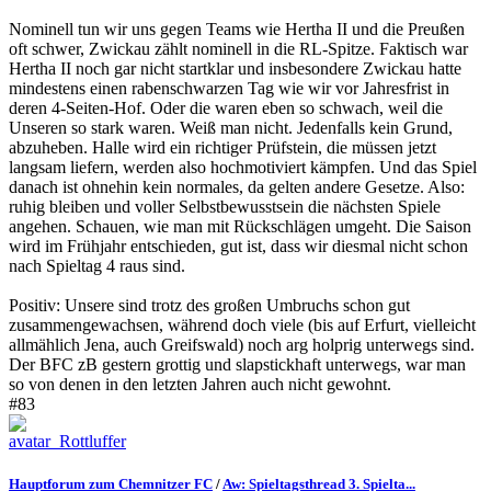
Nominell tun wir uns gegen Teams wie Hertha II und die Preußen
oft schwer, Zwickau zählt nominell in die RL-Spitze. Faktisch war
Hertha II noch gar nicht startklar und insbesondere Zwickau hatte
mindestens einen rabenschwarzen Tag wie wir vor Jahresfrist in
deren 4-Seiten-Hof. Oder die waren eben so schwach, weil die
Unseren so stark waren. Weiß man nicht. Jedenfalls kein Grund,
abzuheben. Halle wird ein richtiger Prüfstein, die müssen jetzt
langsam liefern, werden also hochmotiviert kämpfen. Und das Spiel
danach ist ohnehin kein normales, da gelten andere Gesetze. Also:
ruhig bleiben und voller Selbstbewusstsein die nächsten Spiele
angehen. Schauen, wie man mit Rückschlägen umgeht. Die Saison
wird im Frühjahr entschieden, gut ist, dass wir diesmal nicht schon
nach Spieltag 4 raus sind.
Positiv: Unsere sind trotz des großen Umbruchs schon gut
zusammengewachsen, während doch viele (bis auf Erfurt, vielleicht
allmählich Jena, auch Greifswald) noch arg holprig unterwegs sind.
Der BFC zB gestern grottig und slapstickhaft unterwegs, war man
so von denen in den letzten Jahren auch nicht gewohnt.
#83
Hauptforum zum Chemnitzer FC
/
Aw: Spieltagsthread 3. Spielta...