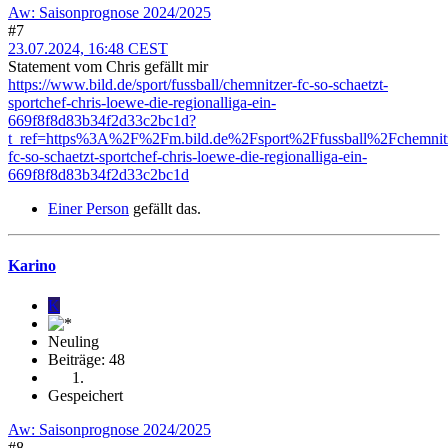
Aw: Saisonprognose 2024/2025
#7
23.07.2024, 16:48 CEST
Statement vom Chris gefällt mir
https://www.bild.de/sport/fussball/chemnitzer-fc-so-schaetzt-
sportchef-chris-loewe-die-regionalliga-ein-
669f8f8d83b34f2d33c2bc1d?
t_ref=https%3A%2F%2Fm.bild.de%2Fsport%2Ffussball%2Fchemnit
fc-so-schaetzt-sportchef-chris-loewe-die-regionalliga-ein-
669f8f8d83b34f2d33c2bc1d
Einer Person
gefällt das.
Karino
K
Neuling
Beiträge: 48
Gespeichert
Aw: Saisonprognose 2024/2025
#8