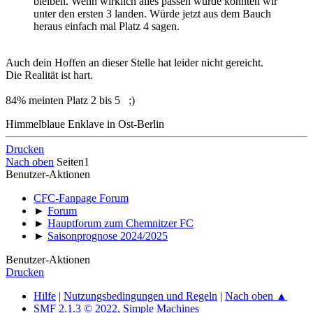
bleiben. Wenn wirklich alles passen würde könnten wir
unter den ersten 3 landen. Würde jetzt aus dem Bauch
heraus einfach mal Platz 4 sagen.
Auch dein Hoffen an dieser Stelle hat leider nicht gereicht.
Die Realität ist hart.
84% meinten Platz 2 bis 5 ;)
Himmelblaue Enklave in Ost-Berlin
Drucken
Nach oben
Seiten
1
Benutzer-Aktionen
CFC-Fanpage Forum
►
Forum
►
Hauptforum zum Chemnitzer FC
►
Saisonprognose 2024/2025
Benutzer-Aktionen
Drucken
Hilfe
|
Nutzungsbedingungen und Regeln
|
Nach oben ▲
SMF 2.1.3 © 2022
,
Simple Machines