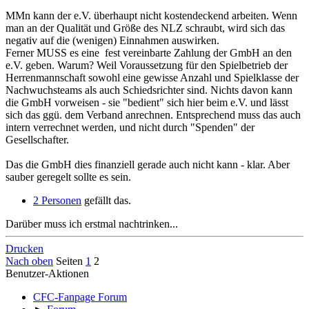
MMn kann der e.V. überhaupt nicht kostendeckend arbeiten. Wenn
man an der Qualität und Größe des NLZ schraubt, wird sich das
negativ auf die (wenigen) Einnahmen auswirken.
Ferner MUSS es eine fest vereinbarte Zahlung der GmbH an den
e.V. geben. Warum? Weil Voraussetzung für den Spielbetrieb der
Herrenmannschaft sowohl eine gewisse Anzahl und Spielklasse der
Nachwuchsteams als auch Schiedsrichter sind. Nichts davon kann
die GmbH vorweisen - sie "bedient" sich hier beim e.V. und lässt
sich das ggü. dem Verband anrechnen. Entsprechend muss das auch
intern verrechnet werden, und nicht durch "Spenden" der
Gesellschafter.
Das die GmbH dies finanziell gerade auch nicht kann - klar. Aber
sauber geregelt sollte es sein.
2 Personen
gefällt das.
Darüber muss ich erstmal nachtrinken...
Drucken
Nach oben
Seiten
1
2
Benutzer-Aktionen
CFC-Fanpage Forum