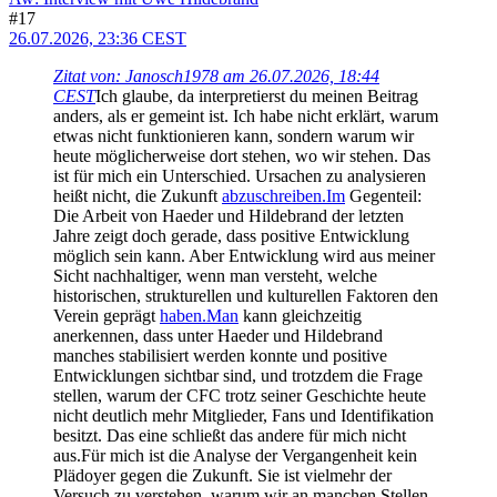
#17
26.07.2026, 23:36 CEST
Zitat von: Janosch1978 am 26.07.2026, 18:44
CEST
Ich glaube, da interpretierst du meinen Beitrag
anders, als er gemeint ist. Ich habe nicht erklärt, warum
etwas nicht funktionieren kann, sondern warum wir
heute möglicherweise dort stehen, wo wir stehen. Das
ist für mich ein Unterschied. Ursachen zu analysieren
heißt nicht, die Zukunft
abzuschreiben.Im
Gegenteil:
Die Arbeit von Haeder und Hildebrand der letzten
Jahre zeigt doch gerade, dass positive Entwicklung
möglich sein kann. Aber Entwicklung wird aus meiner
Sicht nachhaltiger, wenn man versteht, welche
historischen, strukturellen und kulturellen Faktoren den
Verein geprägt
haben.Man
kann gleichzeitig
anerkennen, dass unter Haeder und Hildebrand
manches stabilisiert werden konnte und positive
Entwicklungen sichtbar sind, und trotzdem die Frage
stellen, warum der CFC trotz seiner Geschichte heute
nicht deutlich mehr Mitglieder, Fans und Identifikation
besitzt. Das eine schließt das andere für mich nicht
aus.Für mich ist die Analyse der Vergangenheit kein
Plädoyer gegen die Zukunft. Sie ist vielmehr der
Versuch zu verstehen, warum wir an manchen Stellen