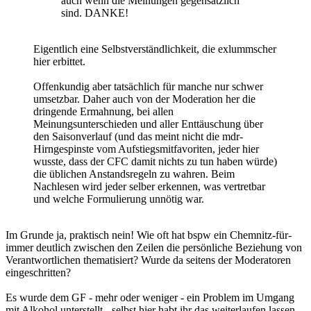
auch wenn die Meinungen gegensätzlich
sind. DANKE!
Eigentlich eine Selbstverständlichkeit, die exlummscher
hier erbittet.
Offenkundig aber tatsächlich für manche nur schwer
umsetzbar. Daher auch von der Moderation her die
dringende Ermahnung, bei allen
Meinungsunterschieden und aller Enttäuschung über
den Saisonverlauf (und das meint nicht die mdr-
Hirngespinste vom Aufstiegsmitfavoriten, jeder hier
wusste, dass der CFC damit nichts zu tun haben würde)
die üblichen Anstandsregeln zu wahren. Beim
Nachlesen wird jeder selber erkennen, was vertretbar
und welche Formulierung unnötig war.
Im Grunde ja, praktisch nein! Wie oft hat bspw ein Chemnitz-für-
immer deutlich zwischen den Zeilen die persönliche Beziehung von
Verantwortlichen thematisiert? Wurde da seitens der Moderatoren
eingeschritten?
Es wurde dem GF - mehr oder weniger - ein Problem im Umgang
mit Alkohol unterstellt - selbst hier habt ihr das weiterlaufen lassen...