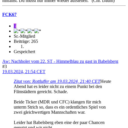
hinfällst. Du musst nur immer wieder aufstehen." (Chr. Daum)
FCK67
F
Sr.-Mitglied
Beiträge: 265
Gespeichert
Aw: Nachholer vom 22. ST - Himmelblau zu gast in Babelsberg
#3
19.03.2024, 21:54 CET
Zitat von: Rottluffer am 19.03.2024, 21:40 CET
Heute
Abend hat es leider nicht zu einem Punkt bei den
Filmstädtern gereicht. Schade.
Beide Ticker (MDR und CFC) klangen für mich
unterm Strich so, dass es ein ordentliches Spiel von
zwei gleichwertigen Mannschaften war.
Leider hat Babelsberg eben eine der paar Chancen
genutzt und wir nicht.