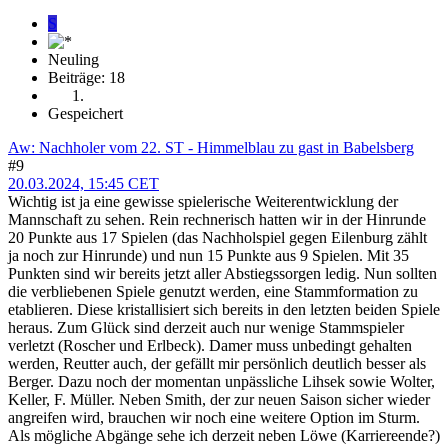
S
Neuling
Beiträge: 18
Gespeichert
Aw: Nachholer vom 22. ST - Himmelblau zu gast in Babelsberg
#9
20.03.2024, 15:45 CET
Wichtig ist ja eine gewisse spielerische Weiterentwicklung der
Mannschaft zu sehen. Rein rechnerisch hatten wir in der Hinrunde
20 Punkte aus 17 Spielen (das Nachholspiel gegen Eilenburg zählt
ja noch zur Hinrunde) und nun 15 Punkte aus 9 Spielen. Mit 35
Punkten sind wir bereits jetzt aller Abstiegssorgen ledig. Nun sollten
die verbliebenen Spiele genutzt werden, eine Stammformation zu
etablieren. Diese kristallisiert sich bereits in den letzten beiden Spiele
heraus. Zum Glück sind derzeit auch nur wenige Stammspieler
verletzt (Roscher und Erlbeck). Damer muss unbedingt gehalten
werden, Reutter auch, der gefällt mir persönlich deutlich besser als
Berger. Dazu noch der momentan unpässliche Lihsek sowie Wolter,
Keller, F. Müller. Neben Smith, der zur neuen Saison sicher wieder
angreifen wird, brauchen wir noch eine weitere Option im Sturm.
Als mögliche Abgänge sehe ich derzeit neben Löwe (Karriereende?)