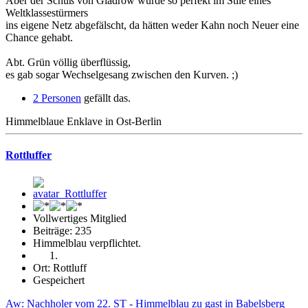
Aber der Schuß von Gladrow wurde so perfekt im Stile eines
Weltklassestürmers
ins eigene Netz abgefälscht, da hätten weder Kahn noch Neuer eine
Chance gehabt.
Abt. Grün völlig überflüssig,
es gab sogar Wechselgesang zwischen den Kurven. ;)
2 Personen
gefällt das.
Himmelblaue Enklave in Ost-Berlin
Rottluffer
Vollwertiges Mitglied
Beiträge: 235
Himmelblau verpflichtet.
Ort: Rottluff
Gespeichert
Aw: Nachholer vom 22. ST - Himmelblau zu gast in Babelsberg