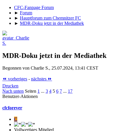
CFC-Fanpage Forum
►
Forum
►
Hauptforum zum Chemnitzer FC
►
MDR-Doku jetzt in der Mediathek
MDR-Doku jetzt in der Mediathek
Begonnen von Charlie S., 25.07.2024, 13:41 CEST
⏪ vorheriges
-
nächstes ⏩
Drucken
Nach unten
Seiten
1
...
3
4
5
6
7
...
17
Benutzer-Aktionen
cfcforever
C
Vollwertiges Mitglied