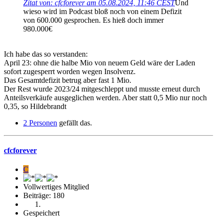
Zitat von: cfcforever am 05.08.2024, 11:46 CEST
Und
wieso wird im Podcast bloß noch von einem Defizit
von 600.000 gesprochen. Es hieß doch immer
980.000€
Ich habe das so verstanden:
April 23: ohne die halbe Mio von neuem Geld wäre der Laden
sofort zugesperrt worden wegen Insolvenz.
Das Gesamtdefizit betrug aber fast 1 Mio.
Der Rest wurde 2023/24 mitgeschleppt und musste erneut durch
Anteilsverkäufe ausgeglichen werden. Aber statt 0,5 Mio nur noch
0,35, so Hildebrandt
2 Personen
gefällt das.
cfcforever
C
Vollwertiges Mitglied
Beiträge: 180
Gespeichert