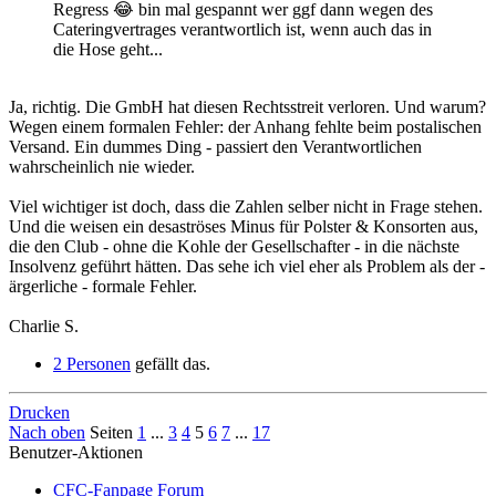
Regress 😂 bin mal gespannt wer ggf dann wegen des
Cateringvertrages verantwortlich ist, wenn auch das in
die Hose geht...
Ja, richtig. Die GmbH hat diesen Rechtsstreit verloren. Und warum?
Wegen einem formalen Fehler: der Anhang fehlte beim postalischen
Versand. Ein dummes Ding - passiert den Verantwortlichen
wahrscheinlich nie wieder.
Viel wichtiger ist doch, dass die Zahlen selber nicht in Frage stehen.
Und die weisen ein desaströses Minus für Polster & Konsorten aus,
die den Club - ohne die Kohle der Gesellschafter - in die nächste
Insolvenz geführt hätten. Das sehe ich viel eher als Problem als der -
ärgerliche - formale Fehler.
Charlie S.
2 Personen
gefällt das.
Drucken
Nach oben
Seiten
1
...
3
4
5
6
7
...
17
Benutzer-Aktionen
CFC-Fanpage Forum