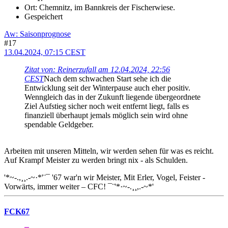
Ort: Chemnitz, im Bannkreis der Fischerwiese.
Gespeichert
Aw: Saisonprognose
#17
13.04.2024, 07:15 CEST
Zitat von: Reinerzufall am 12.04.2024, 22:56
CEST
Nach dem schwachen Start sehe ich die
Entwicklung seit der Winterpause auch eher positiv.
Wenngleich das in der Zukunft liegende übergeordnete
Ziel Aufstieg sicher noch weit entfernt liegt, falls es
finanziell überhaupt jemals möglich sein wird ohne
spendable Geldgeber.
Arbeiten mit unseren Mitteln, wir werden sehen für was es reicht.
Auf Krampf Meister zu werden bringt nix - als Schulden.
'*~-.,¸¸.-~·*'¨¯ '67 war'n wir Meister, Mit Erler, Vogel, Feister -
Vorwärts, immer weiter – CFC! ¯¨'*·~-.¸¸,.-~*'
FCK67