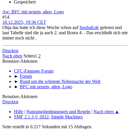
Gespeichert
Aw: BFC mit neuem, alten, Logo
#14
18.12.2025, 19:36 CET
Ohja das hatte ich diese Woche schon auf
fussball.de
gelesen und
laut Tabelle sind die ja auch 2. und Borea 4. . Das erschließt sich mir
immer noch nicht .
Drucken
Nach oben
Seiten
1
2
Benutzer-Aktionen
CFC-Fanpage Forum
►
Forum
►
Rund um die schönste Nebensache der Welt
►
BFC mit neuem, alten, Logo
Benutzer-Aktionen
Drucken
Hilfe
|
Nutzungsbedingungen und Regeln
|
Nach oben ▲
SMF 2.1.3 © 2022
,
Simple Machines
Seite erstellt in 0.217 Sekunden mit 15 Abfragen.