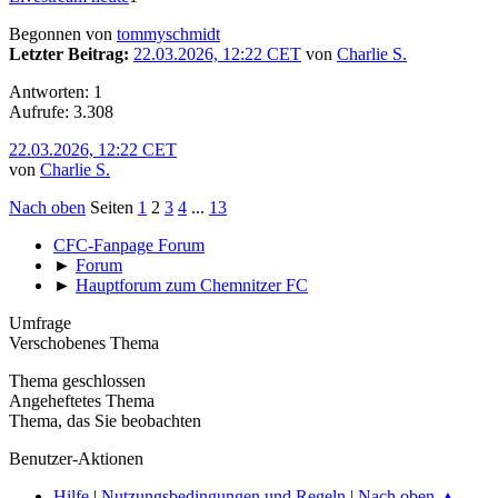
Begonnen von
tommyschmidt
Letzter Beitrag:
22.03.2026, 12:22 CET
von
Charlie S.
Antworten: 1
Aufrufe: 3.308
22.03.2026, 12:22 CET
von
Charlie S.
Nach oben
Seiten
1
2
3
4
...
13
CFC-Fanpage Forum
►
Forum
►
Hauptforum zum Chemnitzer FC
Umfrage
Verschobenes Thema
Thema geschlossen
Angeheftetes Thema
Thema, das Sie beobachten
Benutzer-Aktionen
Hilfe
|
Nutzungsbedingungen und Regeln
|
Nach oben ▲