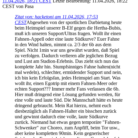
11.04.2026, 18:21 CEST
Letzte Bearbeitung
: 11.04.2026, 18:22
CEST von Pasa
Zitat von: hacketoni am 11.04.2026, 17:53
CEST
Abgesehen von der sportlichen Darbietung heute
beim Heimspiel unserer B-Elf gegen die Hertha-Bubis,
muß ich unseren Support/Ultras fragen. Wollt ihr einen
Fahnen-Appell oder eine laute Südkurve? Euer Fahne
in den Wind halten, nimmt ca. 2/3 der 6b aus dem
Spiel. Nicht 1min war uns gewährt wurden, daß Spiel
zu verfolgen. Dadurch verlieren alle jeglichen Bezug
und Lust am Stadion-Erlebnis. Das zieht sich nun das
komplette Jahr hin. Stumpfsinniges Fahne halten(nicht
mal wedeln), schlechter, ermüdender Support und nein,
ich bin kein Erfolgsfan, jedes Heimspiel am Start. Was
wollt ihr, einen Egotrip mit einem Fahnen-Meer oder
echten Support??? Immer mehr Fans verlassen die 6b.
Hier muß dringend eine Lösung gefunden werden, für
eine volle und laute Süd. Die Mannschaft hätte es heute
dringend gebraucht. Mein Rat hierzu, nehmt euch
diesbezüglich als Fahnen-Halter ein bisschen zurück
und gewinnt dadurch eine volle, laute Südkurve
zurück. Niemand hat etwas gegen temporäre "Fahnen-
Schwenker" zur Choreo, zum Anpfiff, beim Tor usw.,
aber keine kompletten 90min. Kein gegnerischer