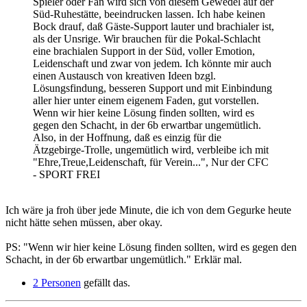
Spieler oder Fan wird sich von diesem Gewedel auf der
Süd-Ruhestätte, beeindrucken lassen. Ich habe keinen
Bock drauf, daß Gäste-Support lauter und brachialer ist,
als der Unsrige. Wir brauchen für die Pokal-Schlacht
eine brachialen Support in der Süd, voller Emotion,
Leidenschaft und zwar von jedem. Ich könnte mir auch
einen Austausch von kreativen Ideen bzgl.
Lösungsfindung, besseren Support und mit Einbindung
aller hier unter einem eigenem Faden, gut vorstellen.
Wenn wir hier keine Lösung finden sollten, wird es
gegen den Schacht, in der 6b erwartbar ungemütlich.
Also, in der Hoffnung, daß es einzig für die
Ätzgebirge-Trolle, ungemütlich wird, verbleibe ich mit
"Ehre,Treue,Leidenschaft, für Verein...", Nur der CFC
- SPORT FREI
Ich wäre ja froh über jede Minute, die ich von dem Gegurke heute
nicht hätte sehen müssen, aber okay.
PS: "Wenn wir hier keine Lösung finden sollten, wird es gegen den
Schacht, in der 6b erwartbar ungemütlich." Erklär mal.
2 Personen
gefällt das.