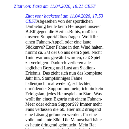
Zitat von: Pasa am 11.04.2026, 18:21 CEST
Zitat von: hacketoni am 11.04.2026, 17:53
CEST
Abgesehen von der sportlichen
Darbietung heute beim Heimspiel unserer
B-Elf gegen die Hertha-Bubis, muß ich
unseren Support/Ultras fragen. Wollt ihr
einen Fahnen-Appell oder eine laute
Südkurve? Euer Fahne in den Wind halten,
nimmt ca. 2/3 der 6b aus dem Spiel. Nicht
1min war uns gewährt wurden, daß Spiel
zu verfolgen. Dadurch verlieren alle
jeglichen Bezug und Lust am Stadion-
Erlebnis. Das zieht sich nun das komplette
Jahr hin. Stumpfsinniges Fahne
halten(nicht mal wedeln), schlechter,
ermüdender Support und nein, ich bin kein
Erfolgsfan, jedes Heimspiel am Start. Was
wollt ihr, einen Egotrip mit einem Fahnen-
Meer oder echten Support??? Immer mehr
Fans verlassen die 6b. Hier muß dringend
eine Lösung gefunden werden, für eine
volle und laute Süd. Die Mannschaft hätte
es heute dringend gebraucht. Mein Rat