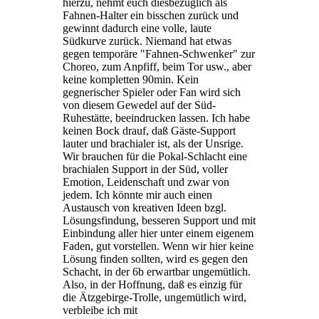
hierzu, nehmt euch diesbezüglich als
Fahnen-Halter ein bisschen zurück und
gewinnt dadurch eine volle, laute
Südkurve zurück. Niemand hat etwas
gegen temporäre "Fahnen-Schwenker" zur
Choreo, zum Anpfiff, beim Tor usw., aber
keine kompletten 90min. Kein
gegnerischer Spieler oder Fan wird sich
von diesem Gewedel auf der Süd-
Ruhestätte, beeindrucken lassen. Ich habe
keinen Bock drauf, daß Gäste-Support
lauter und brachialer ist, als der Unsrige.
Wir brauchen für die Pokal-Schlacht eine
brachialen Support in der Süd, voller
Emotion, Leidenschaft und zwar von
jedem. Ich könnte mir auch einen
Austausch von kreativen Ideen bzgl.
Lösungsfindung, besseren Support und mit
Einbindung aller hier unter einem eigenem
Faden, gut vorstellen. Wenn wir hier keine
Lösung finden sollten, wird es gegen den
Schacht, in der 6b erwartbar ungemütlich.
Also, in der Hoffnung, daß es einzig für
die Ätzgebirge-Trolle, ungemütlich wird,
verbleibe ich mit