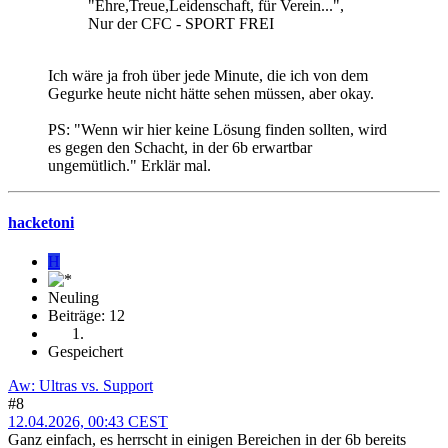
"Ehre,Treue,Leidenschaft, für Verein...",
Nur der CFC - SPORT FREI
Ich wäre ja froh über jede Minute, die ich von dem
Gegurke heute nicht hätte sehen müssen, aber okay.
PS: "Wenn wir hier keine Lösung finden sollten, wird
es gegen den Schacht, in der 6b erwartbar
ungemütlich." Erklär mal.
hacketoni
H
Neuling
Beiträge: 12
Gespeichert
Aw: Ultras vs. Support
#8
12.04.2026, 00:43 CEST
Ganz einfach, es herrscht in einigen Bereichen in der 6b bereits