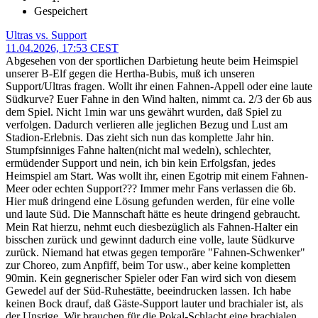
Gespeichert
Ultras vs. Support
11.04.2026, 17:53 CEST
Abgesehen von der sportlichen Darbietung heute beim Heimspiel
unserer B-Elf gegen die Hertha-Bubis, muß ich unseren
Support/Ultras fragen. Wollt ihr einen Fahnen-Appell oder eine laute
Südkurve? Euer Fahne in den Wind halten, nimmt ca. 2/3 der 6b aus
dem Spiel. Nicht 1min war uns gewährt wurden, daß Spiel zu
verfolgen. Dadurch verlieren alle jeglichen Bezug und Lust am
Stadion-Erlebnis. Das zieht sich nun das komplette Jahr hin.
Stumpfsinniges Fahne halten(nicht mal wedeln), schlechter,
ermüdender Support und nein, ich bin kein Erfolgsfan, jedes
Heimspiel am Start. Was wollt ihr, einen Egotrip mit einem Fahnen-
Meer oder echten Support??? Immer mehr Fans verlassen die 6b.
Hier muß dringend eine Lösung gefunden werden, für eine volle
und laute Süd. Die Mannschaft hätte es heute dringend gebraucht.
Mein Rat hierzu, nehmt euch diesbezüglich als Fahnen-Halter ein
bisschen zurück und gewinnt dadurch eine volle, laute Südkurve
zurück. Niemand hat etwas gegen temporäre "Fahnen-Schwenker"
zur Choreo, zum Anpfiff, beim Tor usw., aber keine kompletten
90min. Kein gegnerischer Spieler oder Fan wird sich von diesem
Gewedel auf der Süd-Ruhestätte, beeindrucken lassen. Ich habe
keinen Bock drauf, daß Gäste-Support lauter und brachialer ist, als
der Unsrige. Wir brauchen für die Pokal-Schlacht eine brachialen