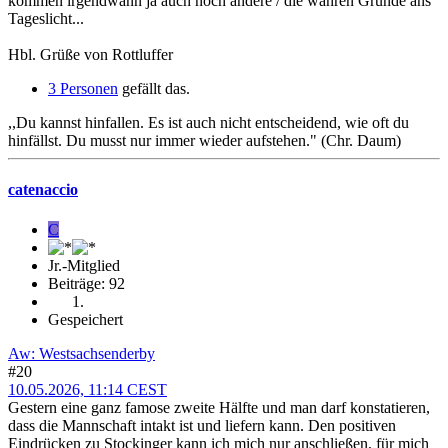
kommen irgendwann ja auch noch andere / die wahren Gründe ans
Tageslicht...
Hbl. Grüße von Rottluffer
3 Personen
gefällt das.
,,Du kannst hinfallen. Es ist auch nicht entscheidend, wie oft du
hinfällst. Du musst nur immer wieder aufstehen." (Chr. Daum)
catenaccio
C
Jr.-Mitglied
Beiträge: 92
Gespeichert
Aw: Westsachsenderby
#20
10.05.2026, 11:14 CEST
Gestern eine ganz famose zweite Hälfte und man darf konstatieren,
dass die Mannschaft intakt ist und liefern kann. Den positiven
Eindrücken zu Stockinger kann ich mich nur anschließen, für mich