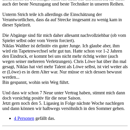
auch der beste Neuzugang und beste Techniker in unseren Reihen.
Unterm Strich teile ich allerdings die Einschätzung der
Verantwortlichen, dass da auf Strecke insgesamt zu wenig kam in
dieser Spielzeit.
Die Abgänge sind für mich daher allesamt nachvollziehbar (ob vom
Spieler selbst oder vom Verein forciert).
Niklas Walther ist definitiv ein guter Junge. Ich glaube aber, ihm
wird ein Tapetenwechsel sehr gut tun. Hatte schon vor 1-2 Jahren
den Eindruck, er kommt bei uns nicht mehr richtig weiter (auch
wegen seiner mehreren Verletzungen). Chris Löwe hat über ihn mal
gesagt, Niklas hat viel mehr Talent als Löwe selbst, ist viel weiter als
er (Löwe) es in dem Alter war. Nur müsse er sich dessen bewusst
werden...
Bin gespannt, wohin sein Weg führt.
Und dass wir schon 7 Neue unter Vertrag haben, stimmt mich dann
doch vorsichtig positiv für die neue Saison.
Jetzt gern noch den 5. Ligasieg in Folge nächste Woche nachlegen
und dann können wir halbwegs versöhnlich in den Sommer gehen.
4 Personen
gefällt das.