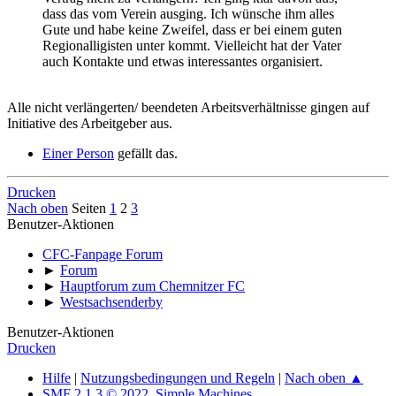
dass das vom Verein ausging. Ich wünsche ihm alles
Gute und habe keine Zweifel, dass er bei einem guten
Regionalligisten unter kommt. Vielleicht hat der Vater
auch Kontakte und etwas interessantes organisiert.
Alle nicht verlängerten/ beendeten Arbeitsverhältnisse gingen auf
Initiative des Arbeitgeber aus.
Einer Person
gefällt das.
Drucken
Nach oben
Seiten
1
2
3
Benutzer-Aktionen
CFC-Fanpage Forum
►
Forum
►
Hauptforum zum Chemnitzer FC
►
Westsachsenderby
Benutzer-Aktionen
Drucken
Hilfe
|
Nutzungsbedingungen und Regeln
|
Nach oben ▲
SMF 2.1.3 © 2022
,
Simple Machines