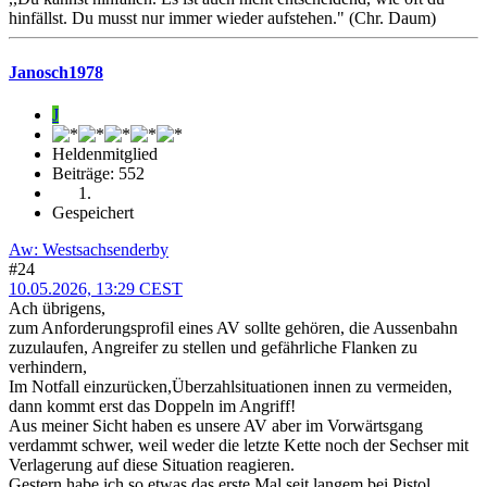
hinfällst. Du musst nur immer wieder aufstehen." (Chr. Daum)
Janosch1978
J
Heldenmitglied
Beiträge: 552
Gespeichert
Aw: Westsachsenderby
#24
10.05.2026, 13:29 CEST
Ach übrigens,
zum Anforderungsprofil eines AV sollte gehören, die Aussenbahn
zuzulaufen, Angreifer zu stellen und gefährliche Flanken zu
verhindern,
Im Notfall einzurücken,Überzahlsituationen innen zu vermeiden,
dann kommt erst das Doppeln im Angriff!
Aus meiner Sicht haben es unsere AV aber im Vorwärtsgang
verdammt schwer, weil weder die letzte Kette noch der Sechser mit
Verlagerung auf diese Situation reagieren.
Gestern habe ich so etwas das erste Mal seit langem bei Pistol