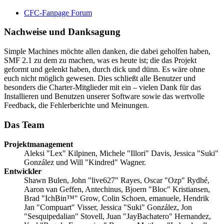
CFC-Fanpage Forum
Nachweise und Danksagung
Simple Machines möchte allen danken, die dabei geholfen haben,
SMF 2.1 zu dem zu machen, was es heute ist; die das Projekt
geformt und gelenkt haben, durch dick und dünn. Es wäre ohne
euch nicht möglich gewesen. Dies schließt alle Benutzer und
besonders die Charter-Mitglieder mit ein – vielen Dank für das
Installieren und Benutzen unserer Software sowie das wertvolle
Feedback, die Fehlerberichte und Meinungen.
Das Team
Projektmanagement
Aleksi "Lex" Kilpinen, Michele "Illori" Davis, Jessica "Suki"
González und Will "Kindred" Wagner.
Entwickler
Shawn Bulen, John "live627" Rayes, Oscar "Ozp" Rydhé,
Aaron van Geffen, Antechinus, Bjoern "Bloc" Kristiansen,
Brad "IchBin™" Grow, Colin Schoen, emanuele, Hendrik
Jan "Compuart" Visser, Jessica "Suki" González, Jon
"Sesquipedalian" Stovell, Juan "JayBachatero" Hernandez,