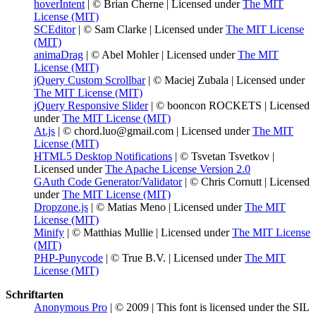
hoverIntent
| © Brian Cherne | Licensed under
The MIT
License (MIT)
SCEditor
| © Sam Clarke | Licensed under
The MIT License
(MIT)
animaDrag
| © Abel Mohler | Licensed under
The MIT
License (MIT)
jQuery Custom Scrollbar
| © Maciej Zubala | Licensed under
The MIT License (MIT)
jQuery Responsive Slider
| © booncon ROCKETS | Licensed
under
The MIT License (MIT)
At.js
| © chord.luo@gmail.com | Licensed under
The MIT
License (MIT)
HTML5 Desktop Notifications
| © Tsvetan Tsvetkov |
Licensed under
The Apache License Version 2.0
GAuth Code Generator/Validator
| © Chris Cornutt | Licensed
under
The MIT License (MIT)
Dropzone.js
| © Matias Meno | Licensed under
The MIT
License (MIT)
Minify
| © Matthias Mullie | Licensed under
The MIT License
(MIT)
PHP-Punycode
| © True B.V. | Licensed under
The MIT
License (MIT)
Schriftarten
Anonymous Pro
| © 2009 | This font is licensed under the SIL