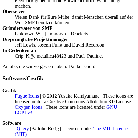
Feedback geben und die Entwickler noch wahnsinniger
machen.
Übersetzer
Vielen Dank für Eure Mühe, damit Menschen überall auf der
Welt SMF benutzen können.
Gründervater von SMF
Unknown W. "[Unknown]" Brackets.
Ursprüngliche Projektmanager
Jeff Lewis, Joseph Fung und David Recordon.
In Gedenken an
Crip, K@, metallica48423 und Paul_Pauline.
An alle, die wir vergessen haben: Danke schön!
Software/Grafik
Grafik
Fugue Icons
| © 2012 Yusuke Kamiyamane | These icons are
licensed under a Creative Commons Attribution 3.0 License
Oxygen Icons
| These icons are licensed under
GNU
LGPLv3
Software
JQuery
| © John Resig | Licensed under
The MIT License
(MIT)