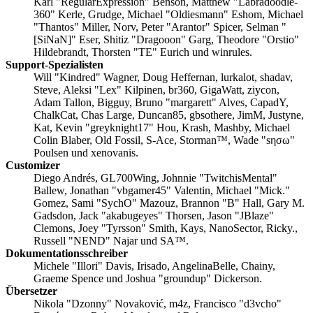
Karl "RegularExpression" Benson, Matthew "Labradoodle-
360" Kerle, Grudge, Michael "Oldiesmann" Eshom, Michael
"Thantos" Miller, Norv, Peter "Arantor" Spicer, Selman "
[SiNaN]" Eser, Shitiz "Dragooon" Garg, Theodore "Orstio"
Hildebrandt, Thorsten "TE" Eurich und winrules.
Support-Spezialisten
Will "Kindred" Wagner, Doug Heffernan, lurkalot, shadav,
Steve, Aleksi "Lex" Kilpinen, br360, GigaWatt, ziycon,
Adam Tallon, Bigguy, Bruno "margarett" Alves, CapadY,
ChalkCat, Chas Large, Duncan85, gbsothere, JimM, Justyne,
Kat, Kevin "greyknight17" Hou, Krash, Mashby, Michael
Colin Blaber, Old Fossil, S-Ace, Storman™, Wade "sησω"
Poulsen und xenovanis.
Customizer
Diego Andrés, GL700Wing, Johnnie "TwitchisMental"
Ballew, Jonathan "vbgamer45" Valentin, Michael "Mick."
Gomez, Sami "SychO" Mazouz, Brannon "B" Hall, Gary M.
Gadsdon, Jack "akabugeyes" Thorsen, Jason "JBlaze"
Clemons, Joey "Tyrsson" Smith, Kays, NanoSector, Ricky.,
Russell "NEND" Najar und SA™.
Dokumentationsschreiber
Michele "Illori" Davis, Irisado, AngelinaBelle, Chainy,
Graeme Spence und Joshua "groundup" Dickerson.
Übersetzer
Nikola "Dzonny" Novaković, m4z, Francisco "d3vcho"