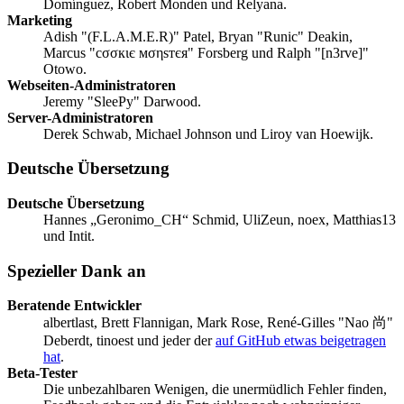
Domínguez, Robert Monden und Relyana.
Marketing
Adish "(F.L.A.M.E.R)" Patel, Bryan "Runic" Deakin,
Marcus "cσσкιє мσηѕтєя" Forsberg und Ralph "[n3rve]"
Otowo.
Webseiten-Administratoren
Jeremy "SleePy" Darwood.
Server-Administratoren
Derek Schwab, Michael Johnson und Liroy van Hoewijk.
Deutsche Übersetzung
Deutsche Übersetzung
Hannes „Geronimo_CH“ Schmid, UliZeun, noex, Matthias13
und Intit.
Spezieller Dank an
Beratende Entwickler
albertlast, Brett Flannigan, Mark Rose, René-Gilles "Nao 尚"
Deberdt, tinoest und jeder der
auf GitHub etwas beigetragen
hat
.
Beta-Tester
Die unbezahlbaren Wenigen, die unermüdlich Fehler finden,